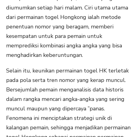
diumumkan setiap hari malam. Ciri utama utama
dari permainan togel Hongkong ialah metode
penentuan nomor yang beragam, memberi
kesempatan untuk para pemain untuk
memprediksi kombinasi angka angka yang bisa
menghadirkan keberuntungan.
Selain itu, keunikan permainan togel HK terletak
pada pola serta tren nomor yang kerap muncul.
Bersejumlah pemain menganalisis data historis
dalam rangka mencari angka-angka yang sering
muncul maupun yang dipercaya ”panas.
Fenomena ini menciptakan strategi unik di
kalangan pemain, sehingga menjadikan permainan