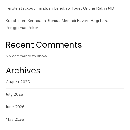
Peroleh Jackpot! Panduan Lengkap Togel Online Rakyat4D
KudaPoker: Kenapa Ini Semua Menjadi Favorit Bagi Para
Penggemar Poker
Recent Comments
No comments to show.
Archives
August 2026
July 2026
June 2026
May 2026