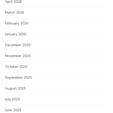
April 2026
March 2026
February 2026
January 2026
December 2025
November 2025
October 2025
September 2025
August 2025
July 2025
June 2025