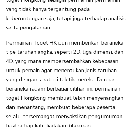
togel Hongkong sebagai permainan permainan
yang tidak hanya tergantung pada
keberuntungan saja, tetapi juga terhadap analisis
serta pengalaman.
Permainan Togel HK pun memberikan beraneka
tipe taruhan angka, seperti 2D, tiga dimensi, dan
4D, yang mana mempersembahkan kebebasan
untuk pemain agar menentukan jenis taruhan
yang dengan strategi tak tik mereka. Dengan
beraneka ragam berbagai pilihan ini, permainan
togel Hongkong membuat lebih menyenangkan
dan menantang, membuat beberapa peserta
selalu bersemangat menyaksikan pengumuman
hasil setiap kali diadakan dilakukan.