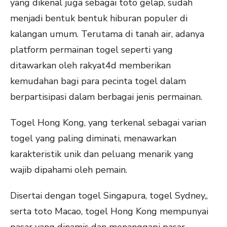
yang dikenal juga sebagai toto gelap, sudah
menjadi bentuk bentuk hiburan populer di
kalangan umum. Terutama di tanah air, adanya
platform permainan togel seperti yang
ditawarkan oleh rakyat4d memberikan
kemudahan bagi para pecinta togel dalam
berpartisipasi dalam berbagai jenis permainan.
Togel Hong Kong, yang terkenal sebagai varian
togel yang paling diminati, menawarkan
karakteristik unik dan peluang menarik yang
wajib dipahami oleh pemain.
Disertai dengan togel Singapura, togel Sydney,,
serta toto Macao, togel Hong Kong mempunyai