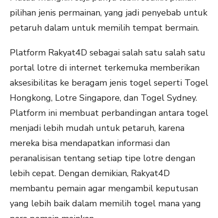
pilihan jenis permainan, yang jadi penyebab untuk
petaruh dalam untuk memilih tempat bermain.
Platform Rakyat4D sebagai salah satu salah satu
portal lotre di internet terkemuka memberikan
aksesibilitas ke beragam jenis togel seperti Togel
Hongkong, Lotre Singapore, dan Togel Sydney.
Platform ini membuat perbandingan antara togel
menjadi lebih mudah untuk petaruh, karena
mereka bisa mendapatkan informasi dan
peranalisisan tentang setiap tipe lotre dengan
lebih cepat. Dengan demikian, Rakyat4D
membantu pemain agar mengambil keputusan
yang lebih baik dalam memilih togel mana yang