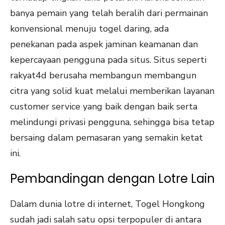
banya pemain yang telah beralih dari permainan
konvensional menuju togel daring, ada
penekanan pada aspek jaminan keamanan dan
kepercayaan pengguna pada situs. Situs seperti
rakyat4d berusaha membangun membangun
citra yang solid kuat melalui memberikan layanan
customer service yang baik dengan baik serta
melindungi privasi pengguna, sehingga bisa tetap
bersaing dalam pemasaran yang semakin ketat
ini.
Pembandingan dengan Lotre Lain
Dalam dunia lotre di internet, Togel Hongkong
sudah jadi salah satu opsi terpopuler di antara