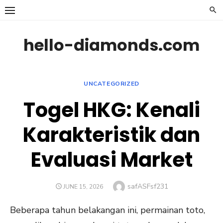
Skip
to
content
hello-diamonds.com
UNCATEGORIZED
Togel HKG: Kenali
Karakteristik dan
Evaluasi Market
Author
safASFsf231
POSTED
JUNE 15, 2026
ON
Beberapa tahun belakangan ini, permainan toto,