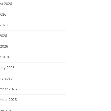
st 2026
2026
 2026
2026
 2026
h 2026
uary 2026
ary 2026
mber 2025
mber 2025
ber 2025