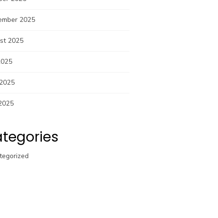
ember 2025
st 2025
2025
 2025
2025
tegories
tegorized