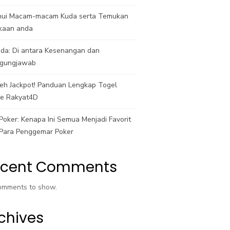
hui Macam-macam Kuda serta Temukan
kaan anda
da: Di antara Kesenangan dan
gungjawab
leh Jackpot! Panduan Lengkap Togel
ne Rakyat4D
oker: Kenapa Ini Semua Menjadi Favorit
 Para Penggemar Poker
ecent Comments
omments to show.
chives