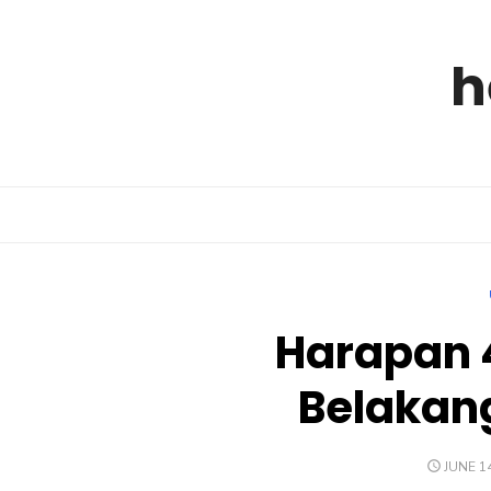
Skip
to
h
content
Harapan 4
Belakan
POSTE
JUNE 14
ON