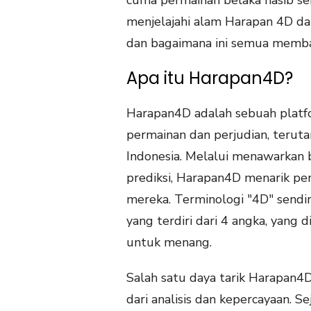
cuma permainan belaka nasib sem
menjelajahi alam Harapan 4D d
dan bagaimana ini semua membaw
Apa itu Harapan4D?
Harapan4D adalah sebuah platf
permainan dan perjudian, terut
Indonesia. Melalui menawarkan b
prediksi, Harapan4D menarik per
mereka. Terminologi "4D" sendi
yang terdiri dari 4 angka, yang
untuk menang.
Salah satu daya tarik Harapan4
dari analisis dan kepercayaan.