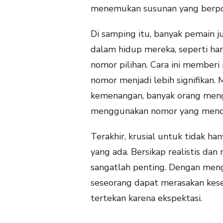
menemukan susunan yang berpo
Di samping itu, banyak pemain 
dalam hidup mereka, seperti har
nomor pilihan. Cara ini member
nomor menjadi lebih signifikan.
kemenangan, banyak orang meng
menggunakan nomor yang mendap
Terakhir, krusial untuk tidak h
yang ada. Bersikap realistis d
sangatlah penting. Dengan mengi
seseorang dapat merasakan ke
tertekan karena ekspektasi.