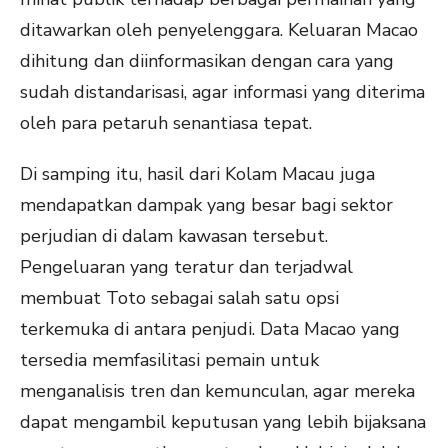
ditawarkan oleh penyelenggara. Keluaran Macao
dihitung dan diinformasikan dengan cara yang
sudah distandarisasi, agar informasi yang diterima
oleh para petaruh senantiasa tepat.
Di samping itu, hasil dari Kolam Macau juga
mendapatkan dampak yang besar bagi sektor
perjudian di dalam kawasan tersebut.
Pengeluaran yang teratur dan terjadwal
membuat Toto sebagai salah satu opsi
terkemuka di antara penjudi. Data Macao yang
tersedia memfasilitasi pemain untuk
menganalisis tren dan kemunculan, agar mereka
dapat mengambil keputusan yang lebih bijaksana