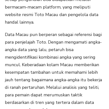
bermacam-macam platform, yang meliputi
website resmi Toto Macau dan pengelola data
handal lainnya.
Data Macau pun berperan sebagai referensi bagi
para penjelajah Toto. Dengan mengamati angka-
angka data yang lalu, petaruh bisa
mengidentifikasi kombinasi angka yang sering
muncul. Keberadaan kolam Macau memberikan
kesempatan tambahan untuk memahami lebih
jauh tentang bagaimana angka-angka itu bekerja
di ranah pertaruhan. Melalui analisis yang teliti,
para pemain dapat merumuskan taktik
berdasarkan di tren yang tertera dalam data