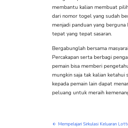
membantu kalian membuat pilihan
dari nomor togel yang sudah berh
menjadi panduan yang berguna
tepat yang tepat sasaran.
Bergabunglah bersama masyarak
Percakapan serta berbagi penga
pemain bisa memberi pengetahua
mungkin saja tak kalian ketahui 
kepada pemain lain dapat mena
peluang untuk meraih kemenan
Post
Mempelajari Sirkulasi Keluaran Lott