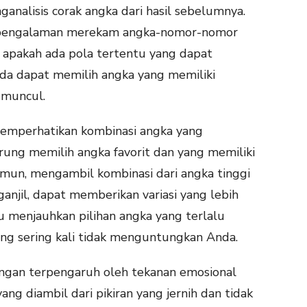
ganalisis corak angka dari hasil sebelumnya.
pengalaman merekam angka-nomor-nomor
 apakah ada pola tertentu yang dapat
 Anda dapat memilih angka yang memiliki
 muncul.
memperhatikan kombinasi angka yang
ung memilih angka favorit dan yang memiliki
mun, mengambil kombinasi dari angka tinggi
ganjil, dapat memberikan variasi yang lebih
u menjauhkan pilihan angka yang terlalu
ng sering kali tidak menguntungkan Anda.
jangan terpengaruh oleh tekanan emosional
ng diambil dari pikiran yang jernih dan tidak