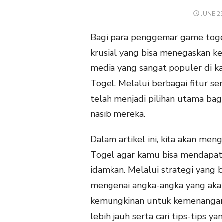
POSTE
JUNE 25
ON
Bagi para penggemar game togel
krusial yang bisa menegaskan ke
media yang sangat populer di k
Togel. Melalui berbagai fitur 
telah menjadi pilihan utama bag
nasib mereka.
Dalam artikel ini, kita akan me
Togel agar kamu bisa mendapat
idamkan. Melalui strategi yang
mengenai angka-angka yang akan
kemungkinan untuk kemenangan 
lebih jauh serta cari tips-tip