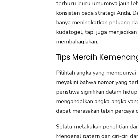
terburu-buru umumnya jauh leb
konsisten pada strategi Anda. D
hanya meningkatkan peluang d
kudatogel, tapi juga menjadika
membahagiakan.
Tips Meraih Kemenan
Pilihlah angka yang mempunyai a
meyakini bahwa nomor yang terka
peristiwa signifikan dalam hid
mengandalkan angka-angka yang 
dapat merasakan lebih percaya d
Selalu melakukan penelitian dan
Mengenal patern dan ciri-ciri d