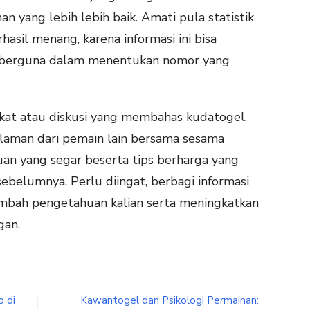
 yang lebih lebih baik. Amati pula statistik
asil menang, karena informasi ini bisa
 berguna dalam menentukan nomor yang
at atau diskusi yang membahas kudatogel.
laman dari pemain lain bersama sesama
n yang segar beserta tips berharga yang
sebelumnya. Perlu diingat, berbagi informasi
mbah pengetahuan kalian serta meningkatkan
gan.
o di
Kawantogel dan Psikologi Permainan: