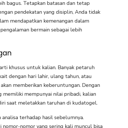
ih bagus. Tetapkan batasan dan tetap
engan pendekatan yang disiplin, Anda tidak
alam mendapatkan kemenangan dalam
n pengalaman bermain sebagai lebih
gan
rti khusus untuk kalian. Banyak petaruh
it dengan hari lahir, ulang tahun, atau
up akan memberikan keberuntungan. Dengan
memiliki mempunyai nilai pribadi, kalian
iri saat meletakkan taruhan di kudatogel.
 analisa terhadap hasil sebelumnya.
ari nomor-nomor yang sering kali muncul bisa