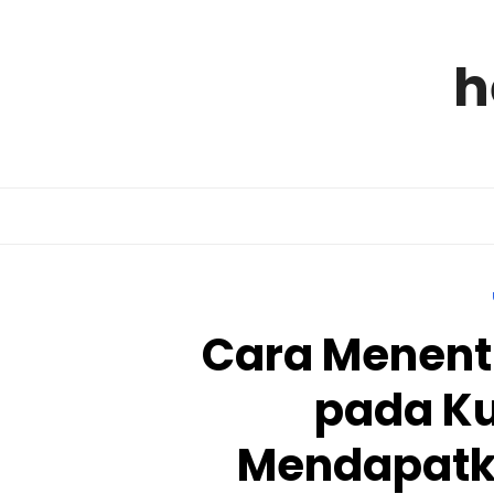
Skip
to
h
content
Cara Menent
pada Ku
Mendapat