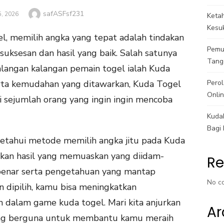
Author
safASFsf231
D
, 2026
Keta
Kesu
, memilih angka yang tepat adalah tindakan
Pemu
suksesan dan hasil yang baik. Salah satunya
Tang
alangan kalangan pemain togel ialah Kuda
serta kemudahan yang ditawarkan, Kuda Togel
Pero
Onli
i sejumlah orang yang ingin ingin mencoba
KudaP
Bagi
ngetahui metode memilih angka jitu pada Kuda
kan hasil yang memuaskan yang diidam-
R
 benar serta pengetahuan yang mantap
No c
 dipilih, kamu bisa meningkatkan
dalam game kuda togel. Mari kita anjurkan
Ar
s yang berguna untuk membantu kamu meraih