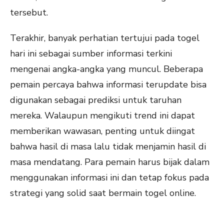
tersebut.
Terakhir, banyak perhatian tertujui pada togel
hari ini sebagai sumber informasi terkini
mengenai angka-angka yang muncul. Beberapa
pemain percaya bahwa informasi terupdate bisa
digunakan sebagai prediksi untuk taruhan
mereka. Walaupun mengikuti trend ini dapat
memberikan wawasan, penting untuk diingat
bahwa hasil di masa lalu tidak menjamin hasil di
masa mendatang. Para pemain harus bijak dalam
menggunakan informasi ini dan tetap fokus pada
strategi yang solid saat bermain togel online.