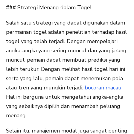
### Strategi Menang dalam Togel
Salah satu strategi yang dapat digunakan dalam
permainan togel adalah penelitian terhadap hasil
togel yang telah terjadi. Dengan mempelajari
angka-angka yang sering muncul dan yang jarang
muncul, pemain dapat membuat prediksi yang
lebih terukur. Dengan melihat hasil togel hari ini
serta yang lalu, pemain dapat menemukan pola
atau tren yang mungkin terjadi.
bocoran macau
Hal ini berguna untuk mengetahui angka-angka
yang sebaiknya dipilih dan menambah peluang
menang.
Selain itu, manajemen modal juga sangat penting