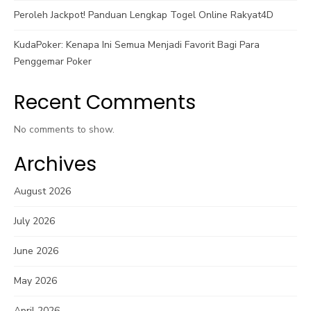
Peroleh Jackpot! Panduan Lengkap Togel Online Rakyat4D
KudaPoker: Kenapa Ini Semua Menjadi Favorit Bagi Para
Penggemar Poker
Recent Comments
No comments to show.
Archives
August 2026
July 2026
June 2026
May 2026
April 2026