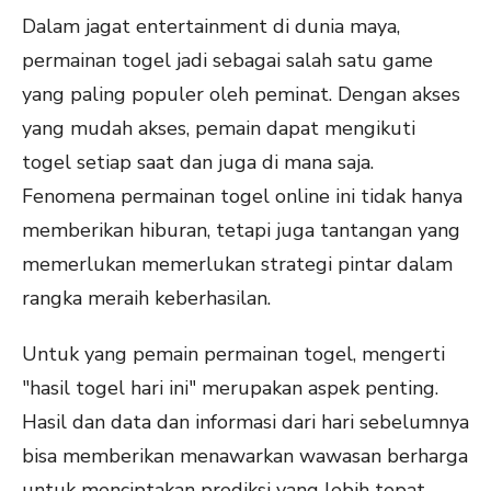
Dalam jagat entertainment di dunia maya,
permainan togel jadi sebagai salah satu game
yang paling populer oleh peminat. Dengan akses
yang mudah akses, pemain dapat mengikuti
togel setiap saat dan juga di mana saja.
Fenomena permainan togel online ini tidak hanya
memberikan hiburan, tetapi juga tantangan yang
memerlukan memerlukan strategi pintar dalam
rangka meraih keberhasilan.
Untuk yang pemain permainan togel, mengerti
"hasil togel hari ini" merupakan aspek penting.
Hasil dan data dan informasi dari hari sebelumnya
bisa memberikan menawarkan wawasan berharga
untuk menciptakan prediksi yang lebih tepat.