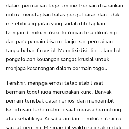
dalam permainan togel online. Pemain disarankan
untuk menetapkan batas pengeluaran dan tidak
melebihi anggaran yang sudah ditetapkan.
Dengan demikian, risiko kerugian bisa dikurangi,
dan para pemain bisa melanjutkan permainan
tanpa beban finansial. Memiliki disiplin dalam hal
pengelolaan keuangan sangat krusial untuk
menjaga kesenangan dalam bermain togel.
Terakhir, menjaga emosi tetap stabil saat
bermain togel juga merupakan kunci. Banyak
pemain terjebak dalam emosi dan mengambil
keputusan terburu-buru saat merasa beruntung
atau sebaliknya. Kesabaran dan pemikiran rasional
sangat penting. Mengambil waktu sejenak untuk