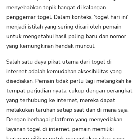
menyebabkan topik hangat di kalangan
penggemar togel. Dalam konteks, ‘togel hari ini’
menjadi istilah yang sering dicari oleh pemain
untuk mengetahui hasil paling baru dan nomor
yang kemungkinan hendak muncul.
Salah satu daya pikat utama dari togel di
internet adalah kemudahan aksesibilitas yang
disediakan. Pemain tidak perlu lagi melangkah ke
tempat perjudian nyata, cukup dengan perangkat
yang terhubung ke internet, mereka dapat
melakukan taruhan setiap saat dan di mana saja.
Dengan berbagai platform yang menyediakan
layanan togel di internet, pemain memiliki
beragam pilihan untuk menentukan situs yang