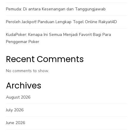
Pemuda: Di antara Kesenangan dan Tanggungjawab
Peroleh Jackpot! Panduan Lengkap Togel Online Rakyat4D
KudaPoker: Kenapa Ini Semua Menjadi Favorit Bagi Para
Penggemar Poker
Recent Comments
No comments to show.
Archives
August 2026
July 2026
June 2026