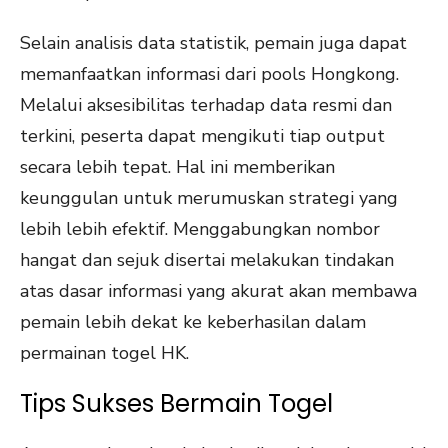
Selain analisis data statistik, pemain juga dapat
memanfaatkan informasi dari pools Hongkong.
Melalui aksesibilitas terhadap data resmi dan
terkini, peserta dapat mengikuti tiap output
secara lebih tepat. Hal ini memberikan
keunggulan untuk merumuskan strategi yang
lebih lebih efektif. Menggabungkan nombor
hangat dan sejuk disertai melakukan tindakan
atas dasar informasi yang akurat akan membawa
pemain lebih dekat ke keberhasilan dalam
permainan togel HK.
Tips Sukses Bermain Togel