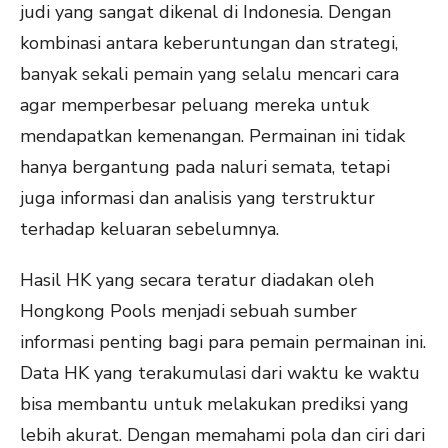
judi yang sangat dikenal di Indonesia. Dengan
kombinasi antara keberuntungan dan strategi,
banyak sekali pemain yang selalu mencari cara
agar memperbesar peluang mereka untuk
mendapatkan kemenangan. Permainan ini tidak
hanya bergantung pada naluri semata, tetapi
juga informasi dan analisis yang terstruktur
terhadap keluaran sebelumnya.
Hasil HK yang secara teratur diadakan oleh
Hongkong Pools menjadi sebuah sumber
informasi penting bagi para pemain permainan ini.
Data HK yang terakumulasi dari waktu ke waktu
bisa membantu untuk melakukan prediksi yang
lebih akurat. Dengan memahami pola dan ciri dari