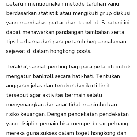
petaruh menggunakan metode taruhan yang
berdasarkan statistik atau mengikuti grup diskusi
yang membahas pertaruhan togel hk. Strategi ini
dapat menawarkan pandangan tambahan serta
tips berharga dari para petaruh berpengalaman
sejawat di dalam hongkong pools.
Terakhir, sangat penting bagi para petaruh untuk
mengatur bankroll secara hati-hati. Tentukan
anggaran jelas dan terukur dan ikuti limit
tersebut agar aktivitas bermain selalu
menyenangkan dan agar tidak menimbulkan
risiko keuangan. Dengan pendekatan pendekatan
yang disiplin, pemain bisa memperbesar peluang
mereka guna sukses dalam togel hongkong dan