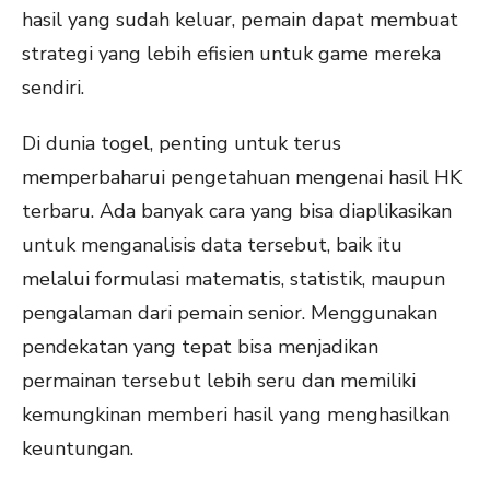
hasil yang sudah keluar, pemain dapat membuat
strategi yang lebih efisien untuk game mereka
sendiri.
Di dunia togel, penting untuk terus
memperbaharui pengetahuan mengenai hasil HK
terbaru. Ada banyak cara yang bisa diaplikasikan
untuk menganalisis data tersebut, baik itu
melalui formulasi matematis, statistik, maupun
pengalaman dari pemain senior. Menggunakan
pendekatan yang tepat bisa menjadikan
permainan tersebut lebih seru dan memiliki
kemungkinan memberi hasil yang menghasilkan
keuntungan.