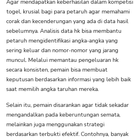
Agar mendapatkan keberhasilan dalam kompetisi
togel, krusial bagi para petaruh agar memahami
corak dan kecenderungan yang ada di data hasil
sebelumnya. Analisis data hk bisa membantu
petaruh mengidentifikasi angka-angka yang
sering keluar dan nomor-nomor yang jarang
muncul. Melalui memantau pengeluaran hk
secara konsisten, pemain bisa membuat
keputusan berdasarkan informasi yang lebih baik
saat memilih angka taruhan mereka.
Selain itu, pemain disarankan agar tidak sekadar
mengandalkan pada keberuntungan semata,
melainkan juga menggunakan strategi
berdasarkan terbukti efektif. Contohnya, banyak