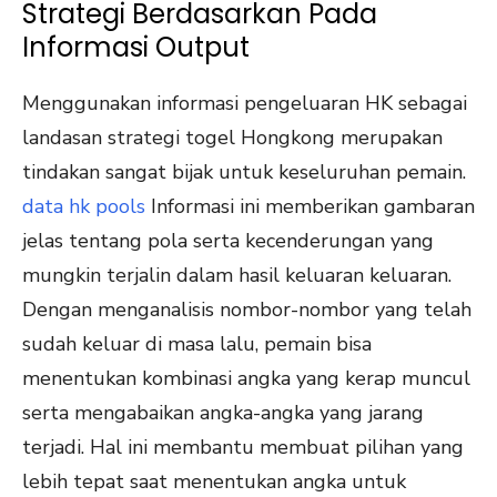
Strategi Berdasarkan Pada
Informasi Output
Menggunakan informasi pengeluaran HK sebagai
landasan strategi togel Hongkong merupakan
tindakan sangat bijak untuk keseluruhan pemain.
data hk pools
Informasi ini memberikan gambaran
jelas tentang pola serta kecenderungan yang
mungkin terjalin dalam hasil keluaran keluaran.
Dengan menganalisis nombor-nombor yang telah
sudah keluar di masa lalu, pemain bisa
menentukan kombinasi angka yang kerap muncul
serta mengabaikan angka-angka yang jarang
terjadi. Hal ini membantu membuat pilihan yang
lebih tepat saat menentukan angka untuk