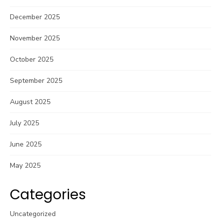
December 2025
November 2025
October 2025
September 2025
August 2025
July 2025
June 2025
May 2025
Categories
Uncategorized