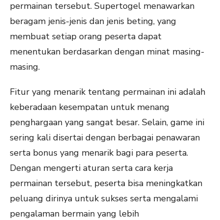
permainan tersebut. Supertogel menawarkan
beragam jenis-jenis dan jenis beting, yang
membuat setiap orang peserta dapat
menentukan berdasarkan dengan minat masing-
masing.
Fitur yang menarik tentang permainan ini adalah
keberadaan kesempatan untuk menang
penghargaan yang sangat besar. Selain, game ini
sering kali disertai dengan berbagai penawaran
serta bonus yang menarik bagi para peserta.
Dengan mengerti aturan serta cara kerja
permainan tersebut, peserta bisa meningkatkan
peluang dirinya untuk sukses serta mengalami
pengalaman bermain yang lebih