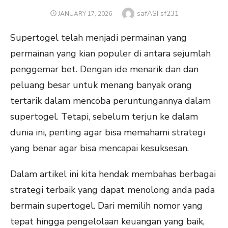
Author
safASFsf231
POSTED
JANUARY 17, 2026
ON
Supertogel telah menjadi permainan yang
permainan yang kian populer di antara sejumlah
penggemar bet. Dengan ide menarik dan dan
peluang besar untuk menang banyak orang
tertarik dalam mencoba peruntungannya dalam
supertogel. Tetapi, sebelum terjun ke dalam
dunia ini, penting agar bisa memahami strategi
yang benar agar bisa mencapai kesuksesan.
Dalam artikel ini kita hendak membahas berbagai
strategi terbaik yang dapat menolong anda pada
bermain supertogel. Dari memilih nomor yang
tepat hingga pengelolaan keuangan yang baik,