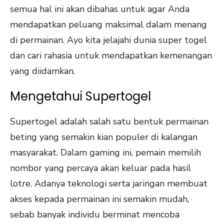
semua hal ini akan dibahas untuk agar Anda
mendapatkan peluang maksimal dalam menang
di permainan. Ayo kita jelajahi dunia super togel
dan cari rahasia untuk mendapatkan kemenangan
yang diidamkan.
Mengetahui Supertogel
Supertogel adalah salah satu bentuk permainan
beting yang semakin kian populer di kalangan
masyarakat. Dalam gaming ini, pemain memilih
nombor yang percaya akan keluar pada hasil
lotre. Adanya teknologi serta jaringan membuat
akses kepada permainan ini semakin mudah,
sebab banyak individu berminat mencoba