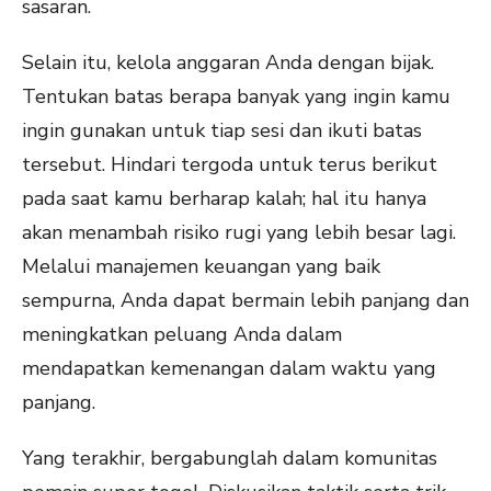
sasaran.
Selain itu, kelola anggaran Anda dengan bijak.
Tentukan batas berapa banyak yang ingin kamu
ingin gunakan untuk tiap sesi dan ikuti batas
tersebut. Hindari tergoda untuk terus berikut
pada saat kamu berharap kalah; hal itu hanya
akan menambah risiko rugi yang lebih besar lagi.
Melalui manajemen keuangan yang baik
sempurna, Anda dapat bermain lebih panjang dan
meningkatkan peluang Anda dalam
mendapatkan kemenangan dalam waktu yang
panjang.
Yang terakhir, bergabunglah dalam komunitas