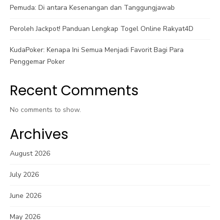
Pemuda: Di antara Kesenangan dan Tanggungjawab
Peroleh Jackpot! Panduan Lengkap Togel Online Rakyat4D
KudaPoker: Kenapa Ini Semua Menjadi Favorit Bagi Para
Penggemar Poker
Recent Comments
No comments to show.
Archives
August 2026
July 2026
June 2026
May 2026