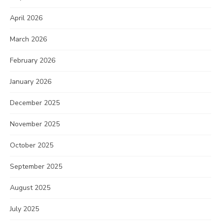
April 2026
March 2026
February 2026
January 2026
December 2025
November 2025
October 2025
September 2025
August 2025
July 2025