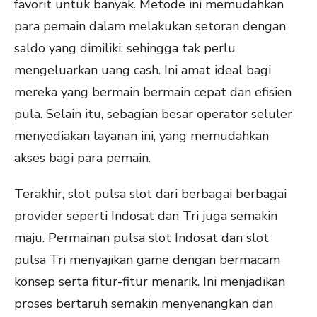
favorit untuk banyak. Metode ini memudahkan
para pemain dalam melakukan setoran dengan
saldo yang dimiliki, sehingga tak perlu
mengeluarkan uang cash. Ini amat ideal bagi
mereka yang bermain bermain cepat dan efisien
pula. Selain itu, sebagian besar operator seluler
menyediakan layanan ini, yang memudahkan
akses bagi para pemain.
Terakhir, slot pulsa slot dari berbagai berbagai
provider seperti Indosat dan Tri juga semakin
maju. Permainan pulsa slot Indosat dan slot
pulsa Tri menyajikan game dengan bermacam
konsep serta fitur-fitur menarik. Ini menjadikan
proses bertaruh semakin menyenangkan dan