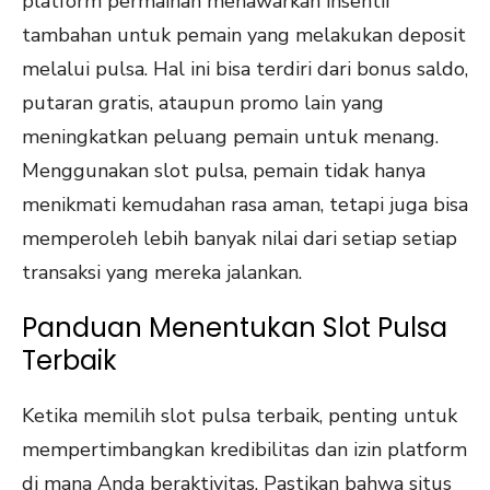
platform permainan menawarkan insentif
tambahan untuk pemain yang melakukan deposit
melalui pulsa. Hal ini bisa terdiri dari bonus saldo,
putaran gratis, ataupun promo lain yang
meningkatkan peluang pemain untuk menang.
Menggunakan slot pulsa, pemain tidak hanya
menikmati kemudahan rasa aman, tetapi juga bisa
memperoleh lebih banyak nilai dari setiap setiap
transaksi yang mereka jalankan.
Panduan Menentukan Slot Pulsa
Terbaik
Ketika memilih slot pulsa terbaik, penting untuk
mempertimbangkan kredibilitas dan izin platform
di mana Anda beraktivitas. Pastikan bahwa situs