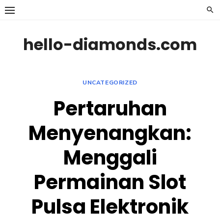
Skip
to
content
hello-diamonds.com
UNCATEGORIZED
Pertaruhan
Menyenangkan:
Menggali
Permainan Slot
Pulsa Elektronik