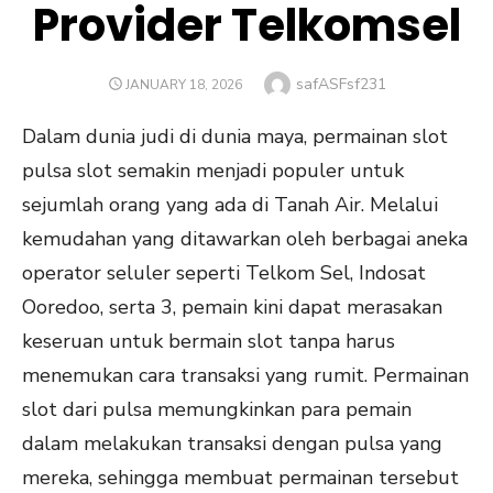
Provider Telkomsel
Author
safASFsf231
POSTED
JANUARY 18, 2026
ON
Dalam dunia judi di dunia maya, permainan slot
pulsa slot semakin menjadi populer untuk
sejumlah orang yang ada di Tanah Air. Melalui
kemudahan yang ditawarkan oleh berbagai aneka
operator seluler seperti Telkom Sel, Indosat
Ooredoo, serta 3, pemain kini dapat merasakan
keseruan untuk bermain slot tanpa harus
menemukan cara transaksi yang rumit. Permainan
slot dari pulsa memungkinkan para pemain
dalam melakukan transaksi dengan pulsa yang
mereka, sehingga membuat permainan tersebut