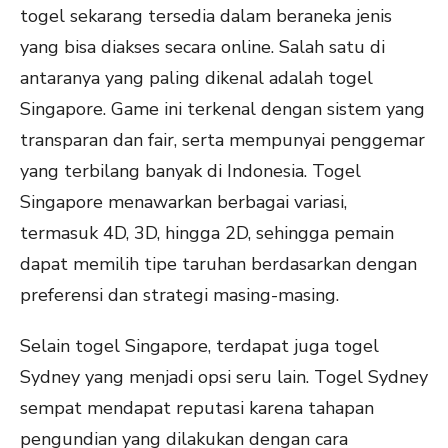
togel sekarang tersedia dalam beraneka jenis
yang bisa diakses secara online. Salah satu di
antaranya yang paling dikenal adalah togel
Singapore. Game ini terkenal dengan sistem yang
transparan dan fair, serta mempunyai penggemar
yang terbilang banyak di Indonesia. Togel
Singapore menawarkan berbagai variasi,
termasuk 4D, 3D, hingga 2D, sehingga pemain
dapat memilih tipe taruhan berdasarkan dengan
preferensi dan strategi masing-masing.
Selain togel Singapore, terdapat juga togel
Sydney yang menjadi opsi seru lain. Togel Sydney
sempat mendapat reputasi karena tahapan
pengundian yang dilakukan dengan cara