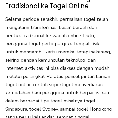
Tradisional ke Togel Online
Selama periode terakhir, permainan togel telah
mengalami transformasi besar, beralih dari
bentuk tradisional ke wadah online. Dulu,
pengguna togel perlu pergi ke tempat fisik
untuk mengambil kartu mereka, tetapi sekarang,
seiring dengan kemunculan teknologi dan
internet, aktivitas ini bisa diakses dengan mudah
melalui perangkat PC atau ponsel pintar. Laman
togel online contoh supertogel menyediakan
kemudahan bagi pengguna untuk berpartisipasi
dalam berbagai tipe togel misalnya togel
Singapura, togel Sydney, sampai togel Hongkong
tanpa perlu keluar dari tempat tinggal.