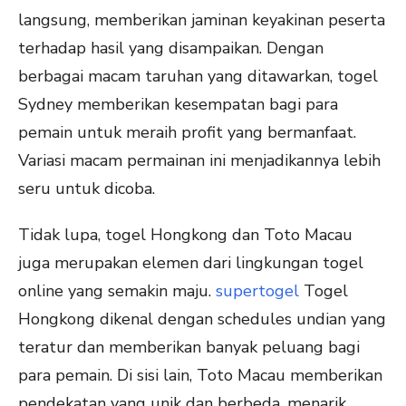
langsung, memberikan jaminan keyakinan peserta
terhadap hasil yang disampaikan. Dengan
berbagai macam taruhan yang ditawarkan, togel
Sydney memberikan kesempatan bagi para
pemain untuk meraih profit yang bermanfaat.
Variasi macam permainan ini menjadikannya lebih
seru untuk dicoba.
Tidak lupa, togel Hongkong dan Toto Macau
juga merupakan elemen dari lingkungan togel
online yang semakin maju.
supertogel
Togel
Hongkong dikenal dengan schedules undian yang
teratur dan memberikan banyak peluang bagi
para pemain. Di sisi lain, Toto Macau memberikan
pendekatan yang unik dan berbeda, menarik