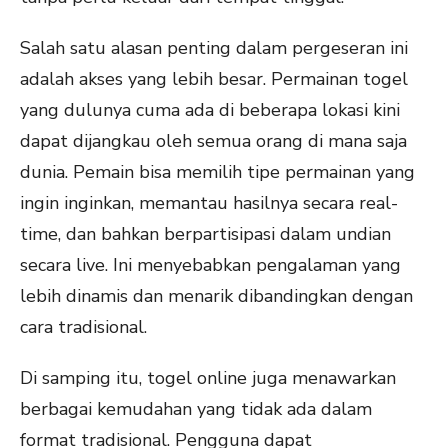
Salah satu alasan penting dalam pergeseran ini
adalah akses yang lebih besar. Permainan togel
yang dulunya cuma ada di beberapa lokasi kini
dapat dijangkau oleh semua orang di mana saja
dunia. Pemain bisa memilih tipe permainan yang
ingin inginkan, memantau hasilnya secara real-
time, dan bahkan berpartisipasi dalam undian
secara live. Ini menyebabkan pengalaman yang
lebih dinamis dan menarik dibandingkan dengan
cara tradisional.
Di samping itu, togel online juga menawarkan
berbagai kemudahan yang tidak ada dalam
format tradisional. Pengguna dapat