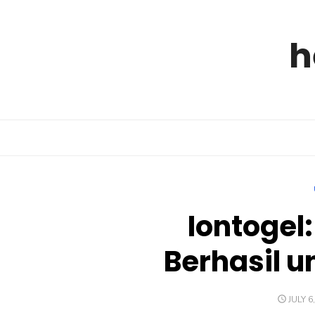
Skip
to
h
content
Iontogel
Berhasil u
POST
JULY 6
ON