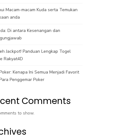
hui Macam-macam Kuda serta Temukan
kaan anda
da: Di antara Kesenangan dan
gungjawab
leh Jackpot! Panduan Lengkap Togel
ne Rakyat4D
oker: Kenapa Ini Semua Menjadi Favorit
 Para Penggemar Poker
ecent Comments
omments to show.
chives