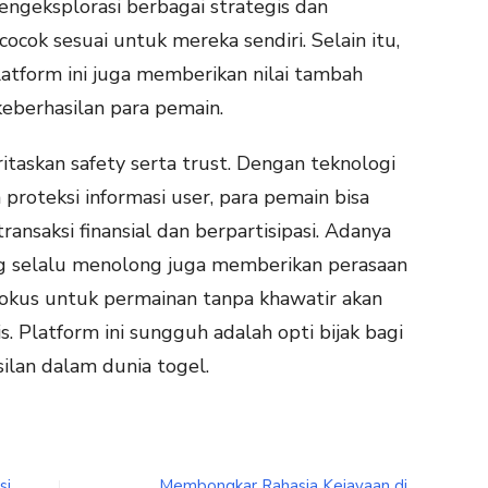
geksplorasi berbagai strategis dan
ok sesuai untuk mereka sendiri. Selain itu,
atform ini juga memberikan nilai tambah
eberhasilan para pemain.
itaskan safety serta trust. Dengan teknologi
 proteksi informasi user, para pemain bisa
ansaksi finansial dan berpartisipasi. Adanya
ng selalu menolong juga memberikan perasaan
fokus untuk permainan tanpa khawatir akan
. Platform ini sungguh adalah opti bijak bagi
ilan dalam dunia togel.
si
Membongkar Rahasia Kejayaan di