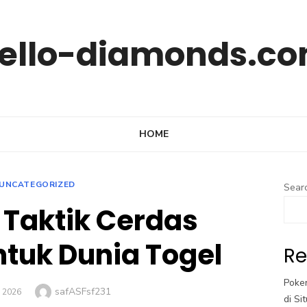
ello-diamonds.c
HOME
UNCATEGORIZED
Sear
: Taktik Cerdas
ntuk Dunia Togel
Re
Poke
Author
safASFsf231
ED
, 2026
di Si