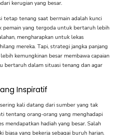
dari kerugian yang besar.
 tetap tenang saat bermain adalah kunci
k pemain yang tergoda untuk bertaruh lebih
alahan, mengharapkan untuk lekas
lang mereka. Tapi, strategi jangka panjang
r lebih kemungkinan besar membawa capaian
u bertaruh dalam situasi tenang dan agar
ng Inspiratif
ering kali datang dari sumber yang tak
jati tentang orang-orang yang menghadapi
ses mendapatkan hadiah yang besar. Salah
ki biasa yang bekerja sebagai buruh harian.