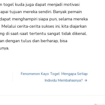
 togel kuda juga dapat menjadi motivasi
apai tujuan mereka sendiri. Banyak pemain
 dapat menghampiri siapa pun, selama mereka
lalui cerita-cerita sukses ini, kita diajarkan
 di saat-saat tertentu sangat tidak dikenal.
an dengan tulus dan berharap, bisa
unya.
Fenomenon Kayo Togel: Mengapa Setiap
Individu Membahasnya?