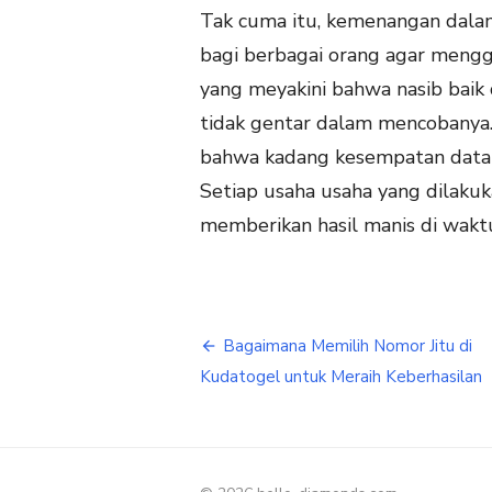
Tak cuma itu, kemenangan dalam
bagi berbagai orang agar mengg
yang meyakini bahwa nasib baik
tidak gentar dalam mencobanya. Me
bahwa kadang kesempatan datang
Setiap usaha usaha yang dilakuk
memberikan hasil manis di wakt
Post
Bagaimana Memilih Nomor Jitu di
navigation
Kudatogel untuk Meraih Keberhasilan