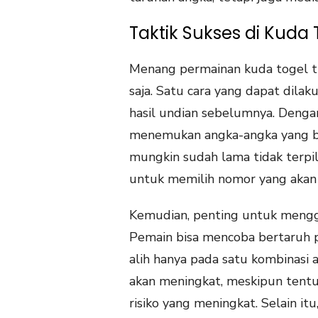
Taktik Sukses di Kuda 
Menang permainan kuda togel t
saja. Satu cara yang dapat dilak
hasil undian sebelumnya. Dengan
menemukan angka-angka yang b
mungkin sudah lama tidak terpili
untuk memilih nomor yang akan 
Kemudian, penting untuk meng
Pemain bisa mencoba bertaruh pa
alih hanya pada satu kombinasi
akan meningkat, meskipun tentu
risiko yang meningkat. Selain i