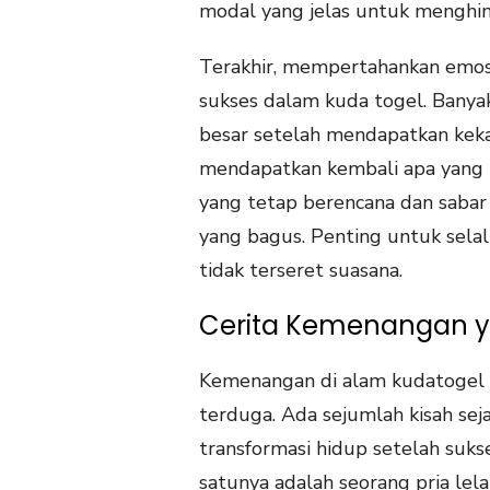
modal yang jelas untuk menghin
Terakhir, mempertahankan emosi
sukses dalam kuda togel. Banya
besar setelah mendapatkan kek
mendapatkan kembali apa yang hi
yang tetap berencana dan saba
yang bagus. Penting untuk selal
tidak terseret suasana.
Cerita Kemenangan ya
Kemenangan di alam kudatogel s
terduga. Ada sejumlah kisah se
transformasi hidup setelah suk
satunya adalah seorang pria lela