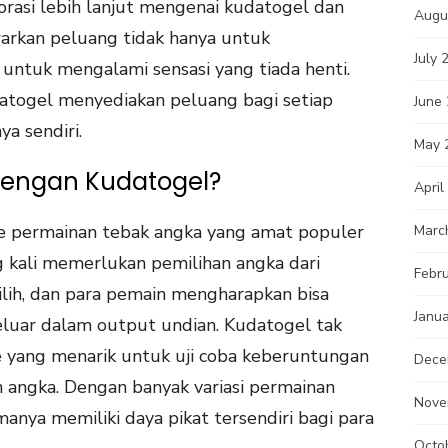
plorasi lebih lanjut mengenai kudatogel dan
Augu
arkan peluang tidak hanya untuk
July 
untuk mengalami sensasi yang tiada henti.
udatogel menyediakan peluang bagi setiap
June
a sendiri.
May 
engan Kudatogel?
April
pe permainan tebak angka yang amat populer
Marc
ng kali memerlukan pemilihan angka dari
Febr
lih, dan para pemain mengharapkan bisa
Janu
luar dalam output undian. Kudatogel tak
 yang menarik untuk uji coba keberuntungan
Dece
angka. Dengan banyak variasi permainan
Nove
anya memiliki daya pikat tersendiri bagi para
Octo