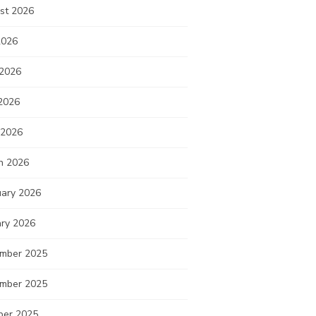
st 2026
2026
 2026
2026
 2026
h 2026
uary 2026
ary 2026
mber 2025
mber 2025
ber 2025