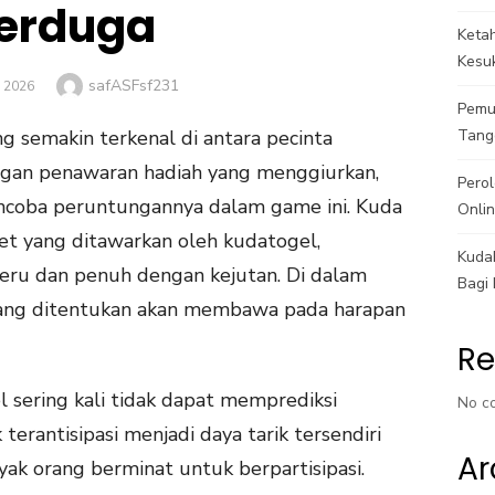
erduga
Keta
Kesu
Author
safASFsf231
ED
, 2026
Pemu
g semakin terkenal di antara pecinta
Tang
engan penawaran hadiah yang menggiurkan,
Pero
encoba peruntungannya dalam game ini. Kuda
Onli
bet yang ditawarkan oleh kudatogel,
KudaP
ru dan penuh dengan kejutan. Di dalam
Bagi
yang ditentukan akan membawa pada harapan
R
 sering kali tidak dapat memprediksi
No c
 terantisipasi menjadi daya tarik tersendiri
Ar
k orang berminat untuk berpartisipasi.