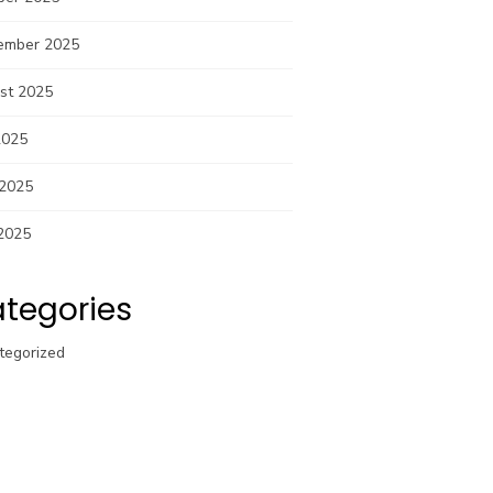
ember 2025
st 2025
2025
 2025
2025
tegories
tegorized