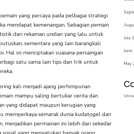
Sept
pemain yang percaya pada pelbagai strategi
ka mendapat kemenangan. Sebagian pemain
Augu
stik dari rekaman undian yang lalu untuk
July 
utuskan, sementara yang lain barangkali
June
i. Hal ini menciptakan suasana persaingan
rbagi satu sama lain tips dan trik untuk
May 
reka.
Ca
ering kali menjadi ajang perhimpunan
main mampu saling bertukar cerita dan
Unca
n yang didapat maupun kerugian yang
entu memperkaya semarak dunia kudatogel dan
 menjadikan permainan ini lebih dari sekedar
a sosial yang menyatukan banyak orang.