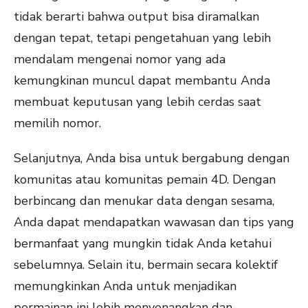
tidak berarti bahwa output bisa diramalkan
dengan tepat, tetapi pengetahuan yang lebih
mendalam mengenai nomor yang ada
kemungkinan muncul dapat membantu Anda
membuat keputusan yang lebih cerdas saat
memilih nomor.
Selanjutnya, Anda bisa untuk bergabung dengan
komunitas atau komunitas pemain 4D. Dengan
berbincang dan menukar data dengan sesama,
Anda dapat mendapatkan wawasan dan tips yang
bermanfaat yang mungkin tidak Anda ketahui
sebelumnya. Selain itu, bermain secara kolektif
memungkinkan Anda untuk menjadikan
permainan ini lebih menyenangkan dan