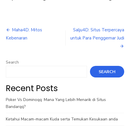
Post
Maha4D: Mitos
Salju4D: Situs Terpercaya
navigation
Kebenaran
untuk Para Penggemar Judi
Search
SEARCH
Recent Posts
Poker Vs Dominoqq: Mana Yang Lebih Menarik di Situs
Bandarqq?
Ketahui Macam-macam Kuda serta Temukan Kesukaan anda