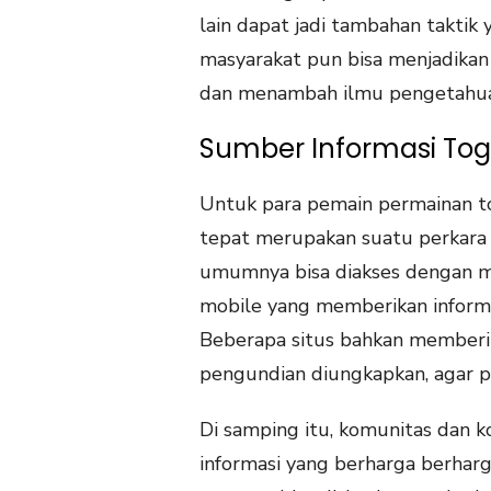
lain dapat jadi tambahan taktik 
masyarakat pun bisa menjadikan
dan menambah ilmu pengetahuan
Sumber Informasi Togel
Untuk para pemain permainan to
tepat merupakan suatu perkara y
umumnya bisa diakses dengan mu
mobile yang memberikan informa
Beberapa situs bahkan memberikan
pengundian diungkapkan, agar p
Di samping itu, komunitas dan 
informasi yang berharga berharg