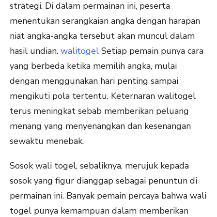
strategi. Di dalam permainan ini, peserta
menentukan serangkaian angka dengan harapan
niat angka-angka tersebut akan muncul dalam
hasil undian.
walitogel
Setiap pemain punya cara
yang berbeda ketika memilih angka, mulai
dengan menggunakan hari penting sampai
mengikuti pola tertentu. Keternaran walitogel
terus meningkat sebab memberikan peluang
menang yang menyenangkan dan kesenangan
sewaktu menebak.
Sosok wali togel, sebaliknya, merujuk kepada
sosok yang figur dianggap sebagai penuntun di
permainan ini. Banyak pemain percaya bahwa wali
togel punya kemampuan dalam memberikan