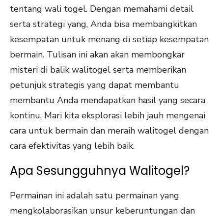
tentang wali togel. Dengan memahami detail
serta strategi yang, Anda bisa membangkitkan
kesempatan untuk menang di setiap kesempatan
bermain. Tulisan ini akan akan membongkar
misteri di balik walitogel serta memberikan
petunjuk strategis yang dapat membantu
membantu Anda mendapatkan hasil yang secara
kontinu. Mari kita eksplorasi lebih jauh mengenai
cara untuk bermain dan meraih walitogel dengan
cara efektivitas yang lebih baik.
Apa Sesungguhnya Walitogel?
Permainan ini adalah satu permainan yang
mengkolaborasikan unsur keberuntungan dan