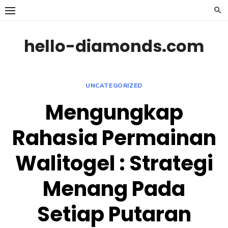
Skip
to
content
hello-diamonds.com
UNCATEGORIZED
Mengungkap
Rahasia Permainan
Walitogel : Strategi
Menang Pada
Setiap Putaran