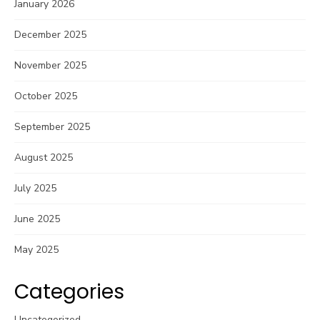
January 2026
December 2025
November 2025
October 2025
September 2025
August 2025
July 2025
June 2025
May 2025
Categories
Uncategorized