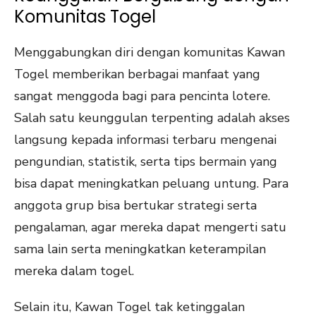
Komunitas Togel
Menggabungkan diri dengan komunitas Kawan
Togel memberikan berbagai manfaat yang
sangat menggoda bagi para pencinta lotere.
Salah satu keunggulan terpenting adalah akses
langsung kepada informasi terbaru mengenai
pengundian, statistik, serta tips bermain yang
bisa dapat meningkatkan peluang untung. Para
anggota grup bisa bertukar strategi serta
pengalaman, agar mereka dapat mengerti satu
sama lain serta meningkatkan keterampilan
mereka dalam togel.
Selain itu, Kawan Togel tak ketinggalan