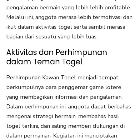
pengalaman bermain yang lebih lebih profitable.
Melalui ini, anggota merasa lebih termotivasi dan
ikut dalam aktivitas togel serta sambil merasa
bagian dari sesuatu yang lebih luas.
Aktivitas dan Perhimpunan
dalam Teman Togel
Perhimpunan Kawan Togel menjadi tempat
berkumpulnya para penggemar game lotere
yang membagikan informasi dan pengalaman.
Dalam perhimpunan ini, anggota dapat berbahas
mengenai strategi bermain, membahas hasil
togel terkini, dan saling memberi dukungan di
dalam permainan. Kegiatan ini menciptakan