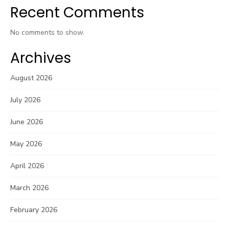
Recent Comments
No comments to show.
Archives
August 2026
July 2026
June 2026
May 2026
April 2026
March 2026
February 2026