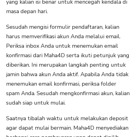
yang kalian isi benar untuk mencegah kendala di
masa depan hari.
Sesudah mengisi formulir pendaftaran, kalian
harus memverifikasi akun Anda melalui email.
Periksa inbox Anda untuk menemukan email
konfirmasi dari Maha4D serta ikuti petunjuk yang
diberikan. Ini merupakan langkah penting untuk
jamin bahwa akun Anda aktif. Apabila Anda tidak
menemukan email konfirmasi, periksa folder
spam Anda. Sesudah mengkonfirmasi akun, kalian
sudah siap untuk mulai.
Saatnya tibalah waktu untuk melakukan deposit
agar dapat mulai bermain. Maha4D menyediakan