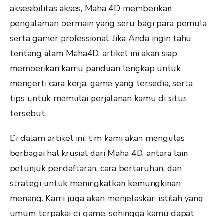
aksesibilitas akses, Maha 4D memberikan
pengalaman bermain yang seru bagi para pemula
serta gamer professional. Jika Anda ingin tahu
tentang alam Maha4D, artikel ini akan siap
memberikan kamu panduan lengkap untuk
mengerti cara kerja, game yang tersedia, serta
tips untuk memulai perjalanan kamu di situs
tersebut.
Di dalam artikel ini, tim kami akan mengulas
berbagai hal krusial dari Maha 4D, antara lain
petunjuk pendaftaran, cara bertaruhan, dan
strategi untuk meningkatkan kemungkinan
menang. Kami juga akan menjelaskan istilah yang
umum terpakai di game, sehingga kamu dapat