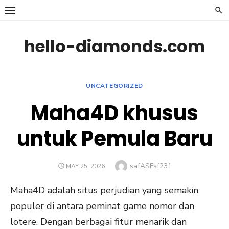
Skip
to
content
hello-diamonds.com
UNCATEGORIZED
Maha4D khusus
untuk Pemula Baru
Author
safASFsf231
POSTED
MAY 25, 2026
ON
Maha4D adalah situs perjudian yang semakin
populer di antara peminat game nomor dan
lotere. Dengan berbagai fitur menarik dan