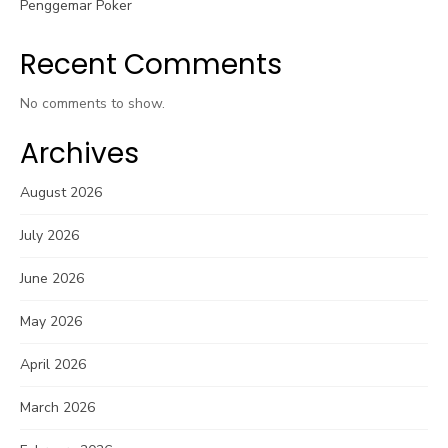
Penggemar Poker
Recent Comments
No comments to show.
Archives
August 2026
July 2026
June 2026
May 2026
April 2026
March 2026