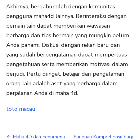
Akhirnya, bergabunglah dengan komunitas
pengguna maha4d lainnya. Berinteraksi dengan
pemain lain dapat memberikan wawasan
berharga dan tips bermain yang mungkin belum
Anda pahami. Diskusi dengan rekan baru dan
yang sudah berpengalaman dapat memperluas
pengetahuan serta memberikan motivasi dalam
berjudi. Perlu diingat, belajar dari pengalaman
orang lain adalah aset yang berharga dalam
perjalanan Anda di maha 4d.
toto macau
Post
Maha 4D dan Fenomena
Panduan Komprehensif bagi