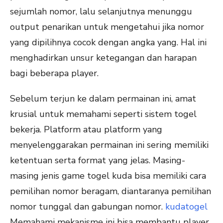
sejumlah nomor, lalu selanjutnya menunggu
output penarikan untuk mengetahui jika nomor
yang dipilihnya cocok dengan angka yang. Hal ini
menghadirkan unsur ketegangan dan harapan
bagi beberapa player.
Sebelum terjun ke dalam permainan ini, amat
krusial untuk memahami seperti sistem togel
bekerja. Platform atau platform yang
menyelenggarakan permainan ini sering memiliki
ketentuan serta format yang jelas. Masing-
masing jenis game togel kuda bisa memiliki cara
pemilihan nomor beragam, diantaranya pemilihan
nomor tunggal dan gabungan nomor.
kudatogel
Memahami mekanisme ini bisa membantu player