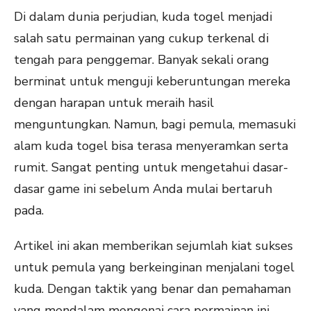
Di dalam dunia perjudian, kuda togel menjadi
salah satu permainan yang cukup terkenal di
tengah para penggemar. Banyak sekali orang
berminat untuk menguji keberuntungan mereka
dengan harapan untuk meraih hasil
menguntungkan. Namun, bagi pemula, memasuki
alam kuda togel bisa terasa menyeramkan serta
rumit. Sangat penting untuk mengetahui dasar-
dasar game ini sebelum Anda mulai bertaruh
pada.
Artikel ini akan memberikan sejumlah kiat sukses
untuk pemula yang berkeinginan menjalani togel
kuda. Dengan taktik yang benar dan pemahaman
yang mendalam mengenai cara permainan ini