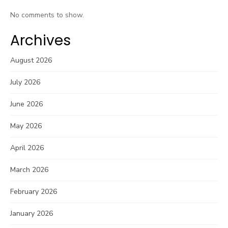
No comments to show.
Archives
August 2026
July 2026
June 2026
May 2026
April 2026
March 2026
February 2026
January 2026