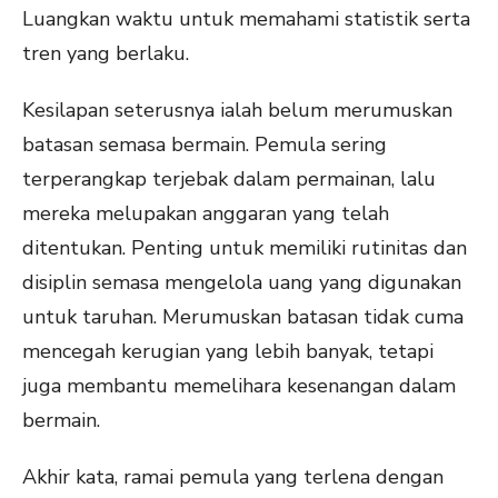
Luangkan waktu untuk memahami statistik serta
tren yang berlaku.
Kesilapan seterusnya ialah belum merumuskan
batasan semasa bermain. Pemula sering
terperangkap terjebak dalam permainan, lalu
mereka melupakan anggaran yang telah
ditentukan. Penting untuk memiliki rutinitas dan
disiplin semasa mengelola uang yang digunakan
untuk taruhan. Merumuskan batasan tidak cuma
mencegah kerugian yang lebih banyak, tetapi
juga membantu memelihara kesenangan dalam
bermain.
Akhir kata, ramai pemula yang terlena dengan