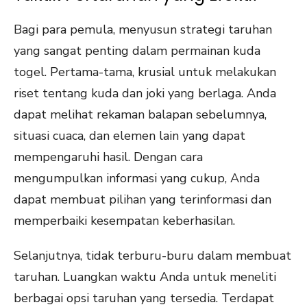
Bagi para pemula, menyusun strategi taruhan
yang sangat penting dalam permainan kuda
togel. Pertama-tama, krusial untuk melakukan
riset tentang kuda dan joki yang berlaga. Anda
dapat melihat rekaman balapan sebelumnya,
situasi cuaca, dan elemen lain yang dapat
mempengaruhi hasil. Dengan cara
mengumpulkan informasi yang cukup, Anda
dapat membuat pilihan yang terinformasi dan
memperbaiki kesempatan keberhasilan.
Selanjutnya, tidak terburu-buru dalam membuat
taruhan. Luangkan waktu Anda untuk meneliti
berbagai opsi taruhan yang tersedia. Terdapat