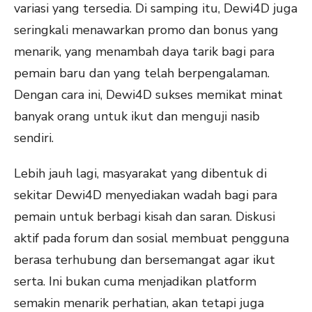
variasi yang tersedia. Di samping itu, Dewi4D juga
seringkali menawarkan promo dan bonus yang
menarik, yang menambah daya tarik bagi para
pemain baru dan yang telah berpengalaman.
Dengan cara ini, Dewi4D sukses memikat minat
banyak orang untuk ikut dan menguji nasib
sendiri.
Lebih jauh lagi, masyarakat yang dibentuk di
sekitar Dewi4D menyediakan wadah bagi para
pemain untuk berbagi kisah dan saran. Diskusi
aktif pada forum dan sosial membuat pengguna
berasa terhubung dan bersemangat agar ikut
serta. Ini bukan cuma menjadikan platform
semakin menarik perhatian, akan tetapi juga