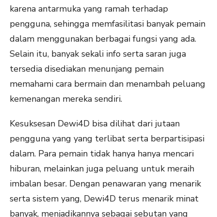
karena antarmuka yang ramah terhadap
pengguna, sehingga memfasilitasi banyak pemain
dalam menggunakan berbagai fungsi yang ada.
Selain itu, banyak sekali info serta saran juga
tersedia disediakan menunjang pemain
memahami cara bermain dan menambah peluang
kemenangan mereka sendiri.
Kesuksesan Dewi4D bisa dilihat dari jutaan
pengguna yang yang terlibat serta berpartisipasi
dalam. Para pemain tidak hanya hanya mencari
hiburan, melainkan juga peluang untuk meraih
imbalan besar. Dengan penawaran yang menarik
serta sistem yang, Dewi4D terus menarik minat
banyak, menjadikannya sebagai sebutan yang