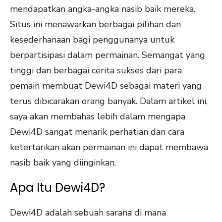
mendapatkan angka-angka nasib baik mereka.
Situs ini menawarkan berbagai pilihan dan
kesederhanaan bagi penggunanya untuk
berpartisipasi dalam permainan. Semangat yang
tinggi dan berbagai cerita sukses dari para
pemain membuat Dewi4D sebagai materi yang
terus dibicarakan orang banyak. Dalam artikel ini,
saya akan membahas lebih dalam mengapa
Dewi4D sangat menarik perhatian dan cara
ketertarikan akan permainan ini dapat membawa
nasib baik yang diinginkan.
Apa Itu Dewi4D?
Dewi4D adalah sebuah sarana di mana