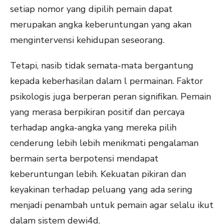
setiap nomor yang dipilih pemain dapat
merupakan angka keberuntungan yang akan
mengintervensi kehidupan seseorang.
Tetapi, nasib tidak semata-mata bergantung
kepada keberhasilan dalam l permainan. Faktor
psikologis juga berperan peran signifikan. Pemain
yang merasa berpikiran positif dan percaya
terhadap angka-angka yang mereka pilih
cenderung lebih lebih menikmati pengalaman
bermain serta berpotensi mendapat
keberuntungan lebih. Kekuatan pikiran dan
keyakinan terhadap peluang yang ada sering
menjadi penambah untuk pemain agar selalu ikut
dalam sistem dewi4d.