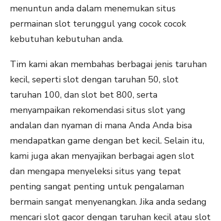
menuntun anda dalam menemukan situs
permainan slot terunggul yang cocok cocok
kebutuhan kebutuhan anda.
Tim kami akan membahas berbagai jenis taruhan
kecil, seperti slot dengan taruhan 50, slot
taruhan 100, dan slot bet 800, serta
menyampaikan rekomendasi situs slot yang
andalan dan nyaman di mana Anda Anda bisa
mendapatkan game dengan bet kecil. Selain itu,
kami juga akan menyajikan berbagai agen slot
dan mengapa menyeleksi situs yang tepat
penting sangat penting untuk pengalaman
bermain sangat menyenangkan. Jika anda sedang
mencari slot gacor dengan taruhan kecil atau slot