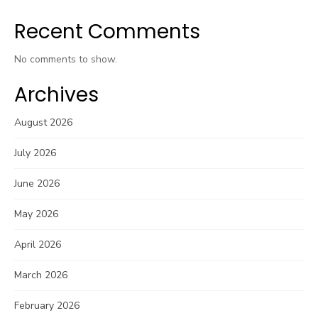
Recent Comments
No comments to show.
Archives
August 2026
July 2026
June 2026
May 2026
April 2026
March 2026
February 2026