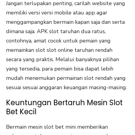
Jangan terlupakan penting, carilah website yang
memiliki versi versi mobile atau app agar
menggampangkan bermain kapan saja dan serta
dimana saja. APK slot taruhan dua ratus,
contohnya, amat cocok untuk pemain yang
memainkan slot slot online taruhan rendah
secara yang praktis. Melalui banyaknya pilihan
yang tersedia, para pemain bisa dapat lebih
mudah menemukan permainan slot rendah yang
sesuai sesuai anggaran keuangan masing-masing.
Keuntungan Bertaruh Mesin Slot
Bet Kecil
Bermain mesin slot bet mini memberikan