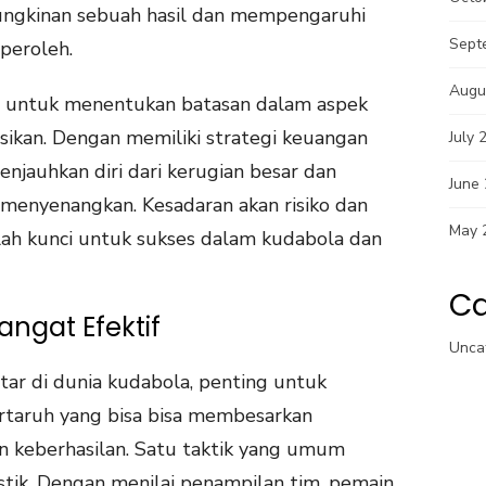
mungkinan sebuah hasil dan mempengaruhi
Sept
peroleh.
Augu
al untuk menentukan batasan dalam aspek
sikan. Dengan memiliki strategi keuangan
July 
enjauhkan diri dari kerugian besar dan
June
menyenangkan. Kesadaran akan risiko dan
May 
alah kunci untuk sukses dalam kudabola dan
Ca
angat Efektif
Unca
tar di dunia kudabola, penting untuk
taruh yang bisa bisa membesarkan
keberhasilan. Satu taktik yang umum
istik. Dengan menilai penampilan tim, pemain,