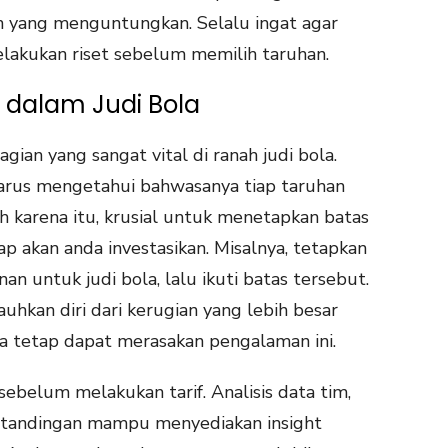
yang menguntungkan. Selalu ingat agar
elakukan riset sebelum memilih taruhan.
 dalam Judi Bola
gian yang sangat vital di ranah judi bola.
harus mengetahui bahwasanya tiap taruhan
eh karena itu, krusial untuk menetapkan batas
ap akan anda investasikan. Misalnya, tetapkan
 untuk judi bola, lalu ikuti batas tersebut.
hkan diri dari kerugian yang lebih besar
 tetap dapat merasakan pengalaman ini.
 sebelum melakukan tarif. Analisis data tim,
pertandingan mampu menyediakan insight