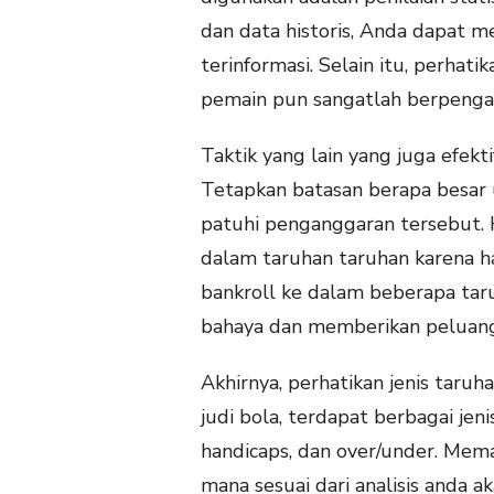
dan data historis, Anda dapat m
terinformasi. Selain itu, perhat
pemain pun sangatlah berpenga
Taktik yang lain yang juga efekt
Tetapkan batasan berapa besar
patuhi penganggaran tersebut. 
dalam taruhan taruhan karena hal
bankroll ke dalam beberapa ta
bahaya dan memberikan peluang
Akhirnya, perhatikan jenis taru
judi bola, terdapat berbagai jen
handicaps, dan over/under. Memah
mana sesuai dari analisis and