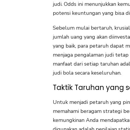
judi. Odds ini menunjukkan ke
potensi keuntungan yang bisa di
Sebelum mulai bertaruh, krusi
jumlah uang yang akan diinvesta
yang baik, para petaruh dapat m
menjaga pengalaman judi tetap 
manfaat dari setiap taruhan ad
judi bola secara keseluruhan.
Taktik Taruhan yang s
Untuk menjadi petaruh yang pin
memahami beragam strategi ber
kemungkinan Anda mendapatkan 
digunakan adalah penilaian stat