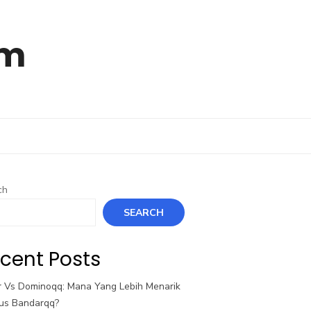
om
ch
SEARCH
cent Posts
r Vs Dominoqq: Mana Yang Lebih Menarik
tus Bandarqq?