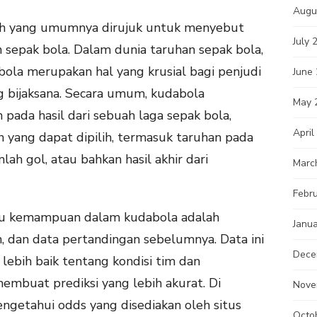
Augu
lah yang umumnya dirujuk untuk menyebut
July 
 sepak bola. Dalam dunia taruhan sepak bola,
la merupakan hal yang krusial bagi penjudi
June
g bijaksana. Secara umum, kudabola
May 
pada hasil dari sebuah laga sepak bola,
April
 yang dapat dipilih, termasuk taruhan pada
ah gol, atau bahkan hasil akhir dari
Marc
Febr
tu kemampuan dalam kudabola adalah
Janu
, dan data pertandingan sebelumnya. Data ini
Dece
bih baik tentang kondisi tim dan
mbuat prediksi yang lebih akurat. Di
Nove
mengetahui odds yang disediakan oleh situs
Octo