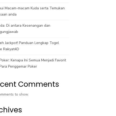
hui Macam-macam Kuda serta Temukan
kaan anda
da: Di antara Kesenangan dan
gungjawab
leh Jackpot! Panduan Lengkap Togel
ne Rakyat4D
oker: Kenapa Ini Semua Menjadi Favorit
 Para Penggemar Poker
ecent Comments
omments to show.
chives