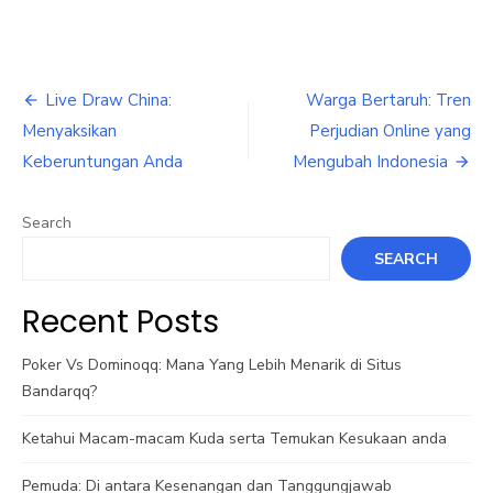
Post
Live Draw China:
Warga Bertaruh: Tren
navigation
Menyaksikan
Perjudian Online yang
Keberuntungan Anda
Mengubah Indonesia
Search
SEARCH
Recent Posts
Poker Vs Dominoqq: Mana Yang Lebih Menarik di Situs
Bandarqq?
Ketahui Macam-macam Kuda serta Temukan Kesukaan anda
Pemuda: Di antara Kesenangan dan Tanggungjawab