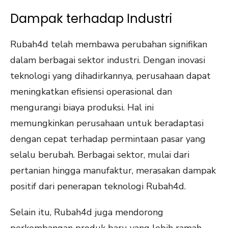
Dampak terhadap Industri
Rubah4d telah membawa perubahan signifikan
dalam berbagai sektor industri. Dengan inovasi
teknologi yang dihadirkannya, perusahaan dapat
meningkatkan efisiensi operasional dan
mengurangi biaya produksi. Hal ini
memungkinkan perusahaan untuk beradaptasi
dengan cepat terhadap permintaan pasar yang
selalu berubah. Berbagai sektor, mulai dari
pertanian hingga manufaktur, merasakan dampak
positif dari penerapan teknologi Rubah4d.
Selain itu, Rubah4d juga mendorong