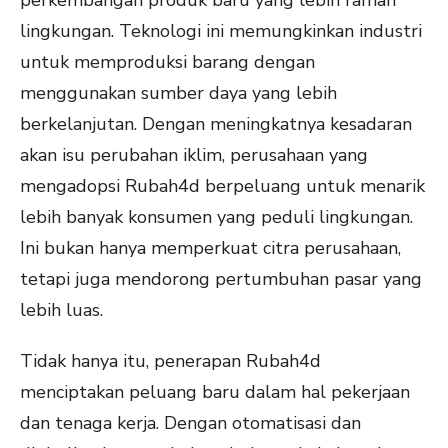
perkembangan produk baru yang lebih ramah
lingkungan. Teknologi ini memungkinkan industri
untuk memproduksi barang dengan
menggunakan sumber daya yang lebih
berkelanjutan. Dengan meningkatnya kesadaran
akan isu perubahan iklim, perusahaan yang
mengadopsi Rubah4d berpeluang untuk menarik
lebih banyak konsumen yang peduli lingkungan.
Ini bukan hanya memperkuat citra perusahaan,
tetapi juga mendorong pertumbuhan pasar yang
lebih luas.
Tidak hanya itu, penerapan Rubah4d
menciptakan peluang baru dalam hal pekerjaan
dan tenaga kerja. Dengan otomatisasi dan