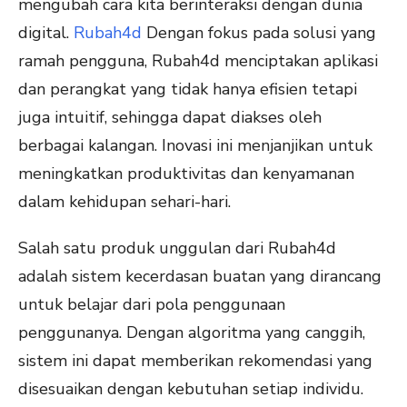
mengubah cara kita berinteraksi dengan dunia
digital.
Rubah4d
Dengan fokus pada solusi yang
ramah pengguna, Rubah4d menciptakan aplikasi
dan perangkat yang tidak hanya efisien tetapi
juga intuitif, sehingga dapat diakses oleh
berbagai kalangan. Inovasi ini menjanjikan untuk
meningkatkan produktivitas dan kenyamanan
dalam kehidupan sehari-hari.
Salah satu produk unggulan dari Rubah4d
adalah sistem kecerdasan buatan yang dirancang
untuk belajar dari pola penggunaan
penggunanya. Dengan algoritma yang canggih,
sistem ini dapat memberikan rekomendasi yang
disesuaikan dengan kebutuhan setiap individu.