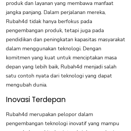
produk dan layanan yang membawa manfaat
jangka panjang. Dalam perjalanan mereka,
Rubah4d tidak hanya berfokus pada
pengembangan produk, tetapi juga pada
pendidikan dan peningkatan kapasitas masyarakat
dalam menggunakan teknologi. Dengan
komitmen yang kuat untuk menciptakan masa
depan yang lebih baik, Rubah4d menjadi salah
satu contoh nyata dari teknologi yang dapat
mengubah dunia.
Inovasi Terdepan
Rubah4d merupakan pelopor dalam
pengembangan teknologi inovatif yang mampu