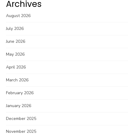
Archives
August 2026
July 2026
June 2026
May 2026
April 2026
March 2026
February 2026
January 2026
December 2025
November 2025