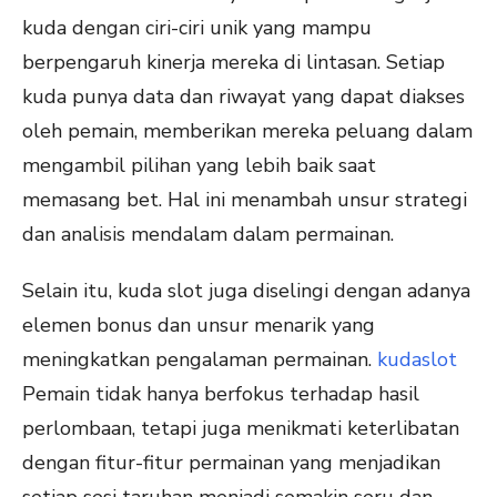
kuda dengan ciri-ciri unik yang mampu
berpengaruh kinerja mereka di lintasan. Setiap
kuda punya data dan riwayat yang dapat diakses
oleh pemain, memberikan mereka peluang dalam
mengambil pilihan yang lebih baik saat
memasang bet. Hal ini menambah unsur strategi
dan analisis mendalam dalam permainan.
Selain itu, kuda slot juga diselingi dengan adanya
elemen bonus dan unsur menarik yang
meningkatkan pengalaman permainan.
kudaslot
Pemain tidak hanya berfokus terhadap hasil
perlombaan, tetapi juga menikmati keterlibatan
dengan fitur-fitur permainan yang menjadikan