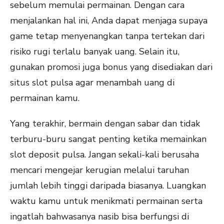
sebelum memulai permainan. Dengan cara
menjalankan hal ini, Anda dapat menjaga supaya
game tetap menyenangkan tanpa tertekan dari
risiko rugi terlalu banyak uang. Selain itu,
gunakan promosi juga bonus yang disediakan dari
situs slot pulsa agar menambah uang di
permainan kamu.
Yang terakhir, bermain dengan sabar dan tidak
terburu-buru sangat penting ketika memainkan
slot deposit pulsa. Jangan sekali-kali berusaha
mencari mengejar kerugian melalui taruhan
jumlah lebih tinggi daripada biasanya. Luangkan
waktu kamu untuk menikmati permainan serta
ingatlah bahwasanya nasib bisa berfungsi di