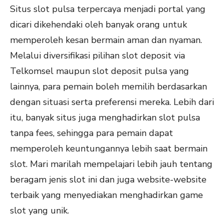
Situs slot pulsa terpercaya menjadi portal yang
dicari dikehendaki oleh banyak orang untuk
memperoleh kesan bermain aman dan nyaman.
Melalui diversifikasi pilihan slot deposit via
Telkomsel maupun slot deposit pulsa yang
lainnya, para pemain boleh memilih berdasarkan
dengan situasi serta preferensi mereka. Lebih dari
itu, banyak situs juga menghadirkan slot pulsa
tanpa fees, sehingga para pemain dapat
memperoleh keuntungannya lebih saat bermain
slot. Mari marilah mempelajari lebih jauh tentang
beragam jenis slot ini dan juga website-website
terbaik yang menyediakan menghadirkan game
slot yang unik.