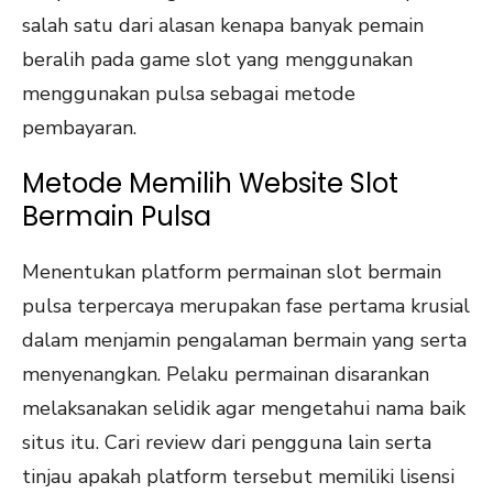
salah satu dari alasan kenapa banyak pemain
beralih pada game slot yang menggunakan
menggunakan pulsa sebagai metode
pembayaran.
Metode Memilih Website Slot
Bermain Pulsa
Menentukan platform permainan slot bermain
pulsa terpercaya merupakan fase pertama krusial
dalam menjamin pengalaman bermain yang serta
menyenangkan. Pelaku permainan disarankan
melaksanakan selidik agar mengetahui nama baik
situs itu. Cari review dari pengguna lain serta
tinjau apakah platform tersebut memiliki lisensi