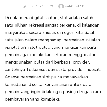
Author
safASFsf231
POSTED
FEBRUARY 20, 2026
ON
Di dalam era digital saat ini, slot adalah salah
satu pilihan rekreasi sangat terkenal di kalangan
masyarakat, secara khusus di negeri kita. Salah
satu jalan dalam menghadapi permainan ini ialah
via platform slot pulsa, yang mengizinkan para
pemain agar melakukan setoran menggunakan
menggunakan pulsa dari berbagai provider,
contohnya Telkomsel dan serta provider Indosat.
Adanya permainan slot pulsa menawarkan
kemudahan disertai kenyamanan untuk para
pemain yang ingin tidak ingin pusing dengan cara
pembayaran yang kompleks.