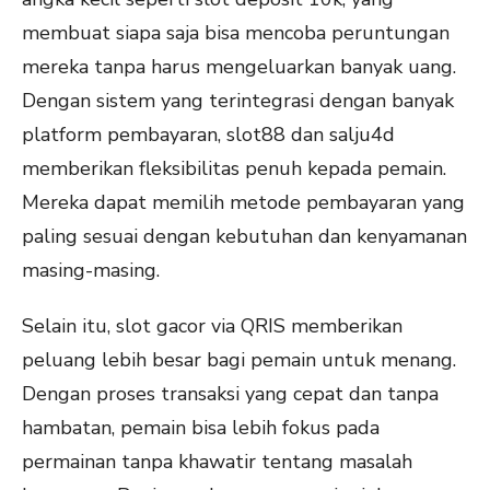
membuat siapa saja bisa mencoba peruntungan
mereka tanpa harus mengeluarkan banyak uang.
Dengan sistem yang terintegrasi dengan banyak
platform pembayaran, slot88 dan salju4d
memberikan fleksibilitas penuh kepada pemain.
Mereka dapat memilih metode pembayaran yang
paling sesuai dengan kebutuhan dan kenyamanan
masing-masing.
Selain itu, slot gacor via QRIS memberikan
peluang lebih besar bagi pemain untuk menang.
Dengan proses transaksi yang cepat dan tanpa
hambatan, pemain bisa lebih fokus pada
permainan tanpa khawatir tentang masalah