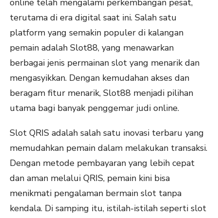
online telah mengalami perkembangan pesat,
terutama di era digital saat ini. Salah satu
platform yang semakin populer di kalangan
pemain adalah Slot88, yang menawarkan
berbagai jenis permainan slot yang menarik dan
mengasyikkan. Dengan kemudahan akses dan
beragam fitur menarik, Slot88 menjadi pilihan
utama bagi banyak penggemar judi online.
Slot QRIS adalah salah satu inovasi terbaru yang
memudahkan pemain dalam melakukan transaksi.
Dengan metode pembayaran yang lebih cepat
dan aman melalui QRIS, pemain kini bisa
menikmati pengalaman bermain slot tanpa
kendala. Di samping itu, istilah-istilah seperti slot