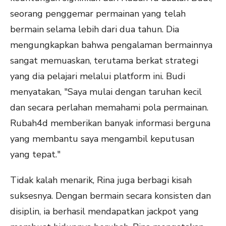
seorang penggemar permainan yang telah
bermain selama lebih dari dua tahun. Dia
mengungkapkan bahwa pengalaman bermainnya
sangat memuaskan, terutama berkat strategi
yang dia pelajari melalui platform ini. Budi
menyatakan, "Saya mulai dengan taruhan kecil
dan secara perlahan memahami pola permainan.
Rubah4d memberikan banyak informasi berguna
yang membantu saya mengambil keputusan
yang tepat."
Tidak kalah menarik, Rina juga berbagi kisah
suksesnya. Dengan bermain secara konsisten dan
disiplin, ia berhasil mendapatkan jackpot yang