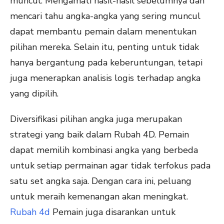
muncul. Mengamati hasil-hasil sebelumnya dan
mencari tahu angka-angka yang sering muncul
dapat membantu pemain dalam menentukan
pilihan mereka. Selain itu, penting untuk tidak
hanya bergantung pada keberuntungan, tetapi
juga menerapkan analisis logis terhadap angka
yang dipilih.
Diversifikasi pilihan angka juga merupakan
strategi yang baik dalam Rubah 4D. Pemain
dapat memilih kombinasi angka yang berbeda
untuk setiap permainan agar tidak terfokus pada
satu set angka saja. Dengan cara ini, peluang
untuk meraih kemenangan akan meningkat.
Rubah 4d
Pemain juga disarankan untuk