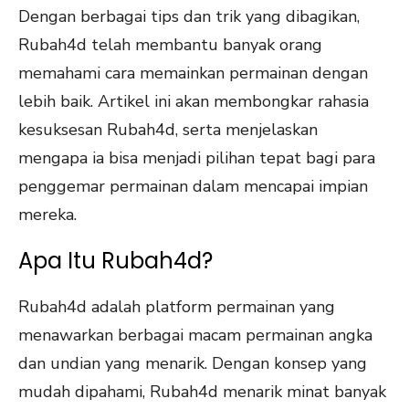
Dengan berbagai tips dan trik yang dibagikan,
Rubah4d telah membantu banyak orang
memahami cara memainkan permainan dengan
lebih baik. Artikel ini akan membongkar rahasia
kesuksesan Rubah4d, serta menjelaskan
mengapa ia bisa menjadi pilihan tepat bagi para
penggemar permainan dalam mencapai impian
mereka.
Apa Itu Rubah4d?
Rubah4d adalah platform permainan yang
menawarkan berbagai macam permainan angka
dan undian yang menarik. Dengan konsep yang
mudah dipahami, Rubah4d menarik minat banyak