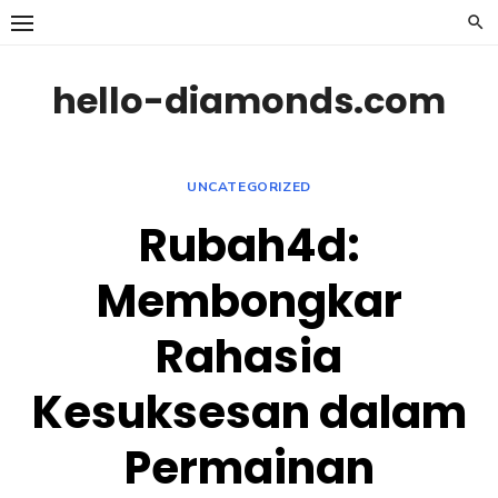
Skip
to
content
hello-diamonds.com
UNCATEGORIZED
Rubah4d:
Membongkar
Rahasia
Kesuksesan dalam
Permainan