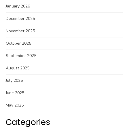
January 2026
December 2025
November 2025
October 2025
September 2025
August 2025
July 2025
June 2025
May 2025
Categories