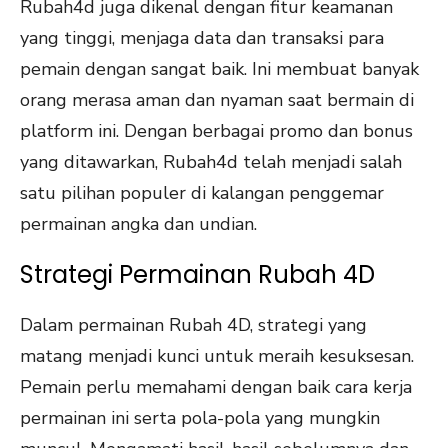
Rubah4d juga dikenal dengan fitur keamanan
yang tinggi, menjaga data dan transaksi para
pemain dengan sangat baik. Ini membuat banyak
orang merasa aman dan nyaman saat bermain di
platform ini. Dengan berbagai promo dan bonus
yang ditawarkan, Rubah4d telah menjadi salah
satu pilihan populer di kalangan penggemar
permainan angka dan undian.
Strategi Permainan Rubah 4D
Dalam permainan Rubah 4D, strategi yang
matang menjadi kunci untuk meraih kesuksesan.
Pemain perlu memahami dengan baik cara kerja
permainan ini serta pola-pola yang mungkin