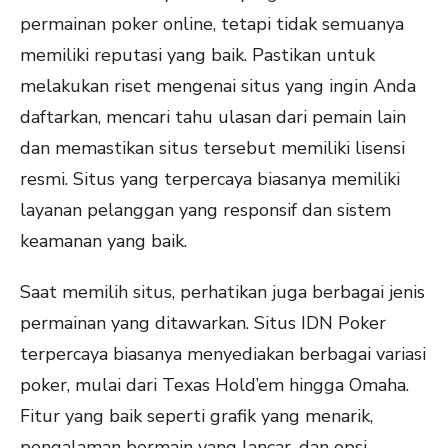
permainan poker online, tetapi tidak semuanya
memiliki reputasi yang baik. Pastikan untuk
melakukan riset mengenai situs yang ingin Anda
daftarkan, mencari tahu ulasan dari pemain lain
dan memastikan situs tersebut memiliki lisensi
resmi. Situs yang terpercaya biasanya memiliki
layanan pelanggan yang responsif dan sistem
keamanan yang baik.
Saat memilih situs, perhatikan juga berbagai jenis
permainan yang ditawarkan. Situs IDN Poker
terpercaya biasanya menyediakan berbagai variasi
poker, mulai dari Texas Hold’em hingga Omaha.
Fitur yang baik seperti grafik yang menarik,
pengalaman bermain yang lancar, dan opsi