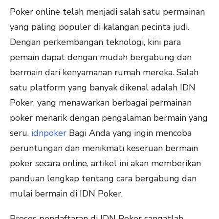
Poker online telah menjadi salah satu permainan
yang paling populer di kalangan pecinta judi.
Dengan perkembangan teknologi, kini para
pemain dapat dengan mudah bergabung dan
bermain dari kenyamanan rumah mereka. Salah
satu platform yang banyak dikenal adalah IDN
Poker, yang menawarkan berbagai permainan
poker menarik dengan pengalaman bermain yang
seru.
idnpoker
Bagi Anda yang ingin mencoba
peruntungan dan menikmati keseruan bermain
poker secara online, artikel ini akan memberikan
panduan lengkap tentang cara bergabung dan
mulai bermain di IDN Poker.
Proses pendaftaran di IDN Poker sangatlah