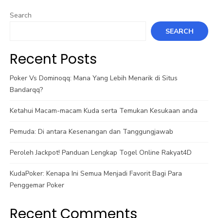
Search
SEARCH
Recent Posts
Poker Vs Dominoqq: Mana Yang Lebih Menarik di Situs
Bandarqq?
Ketahui Macam-macam Kuda serta Temukan Kesukaan anda
Pemuda: Di antara Kesenangan dan Tanggungjawab
Peroleh Jackpot! Panduan Lengkap Togel Online Rakyat4D
KudaPoker: Kenapa Ini Semua Menjadi Favorit Bagi Para
Penggemar Poker
Recent Comments