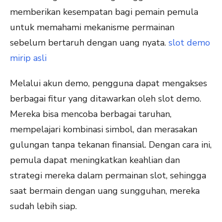
memberikan kesempatan bagi pemain pemula
untuk memahami mekanisme permainan
sebelum bertaruh dengan uang nyata.
slot demo
mirip asli
Melalui akun demo, pengguna dapat mengakses
berbagai fitur yang ditawarkan oleh slot demo.
Mereka bisa mencoba berbagai taruhan,
mempelajari kombinasi simbol, dan merasakan
gulungan tanpa tekanan finansial. Dengan cara ini,
pemula dapat meningkatkan keahlian dan
strategi mereka dalam permainan slot, sehingga
saat bermain dengan uang sungguhan, mereka
sudah lebih siap.