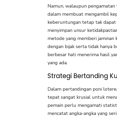
Namun, walaupun pengamatan t
dalam membuat mengambil keput
keberuntungan tetap tak dapat d
menyimpan unsur ketidakpastian 
metode yang memberi jaminan ke
dengan bijak serta tidak hanya 
berbesar hati menerima hasil y
yang ada.
Strategi Bertanding K
Dalam pertandingan poni lotere, 
tepat sangat krusial untuk me
pemain perlu mengamati statist
mencatat angka-angka yang sering