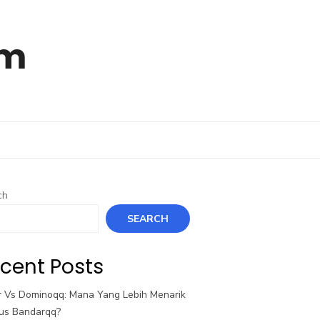
om
ch
SEARCH
cent Posts
r Vs Dominoqq: Mana Yang Lebih Menarik
tus Bandarqq?