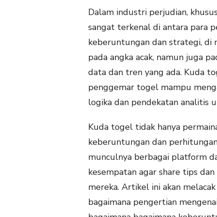
Dalam industri perjudian, khusu
sangat terkenal di antara para 
keberuntungan dan strategi, d
pada angka acak, namun juga p
data dan tren yang ada. Kuda 
penggemar togel mampu mengal
logika dan pendekatan analitis
Kuda togel tidak hanya permaina
keberuntungan dan perhitungan 
munculnya berbagai platform da
kesempatan agar share tips dan
mereka. Artikel ini akan melaca
bagaimana pengertian mengenai 