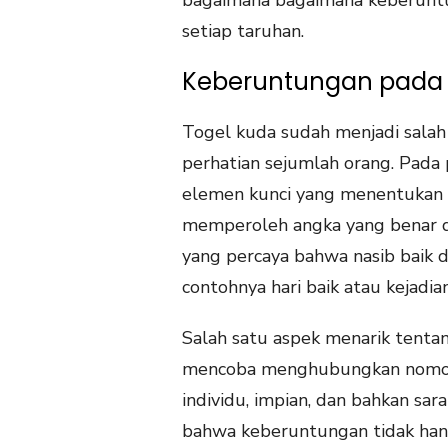
bagaimana bagaimana keberunt
setiap taruhan.
Keberuntungan pada 
Togel kuda sudah menjadi salah
perhatian sejumlah orang. Pada
elemen kunci yang menentukan h
memperoleh angka yang benar da
yang percaya bahwa nasib baik d
contohnya hari baik atau kejadi
Salah satu aspek menarik tenta
mencoba menghubungkan nomor 
individu, impian, dan bahkan sar
bahwa keberuntungan tidak hanya