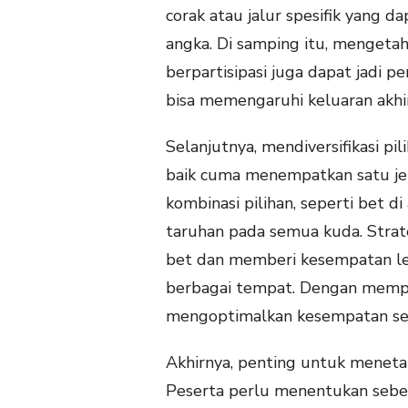
corak atau jalur spesifik yang 
angka. Di samping itu, mengetah
berpartisipasi juga dapat jadi pe
bisa memengaruhi keluaran akhir
Selanjutnya, mendiversifikasi pi
baik cuma menempatkan satu jeni
kombinasi pilihan, seperti bet di
taruhan pada semua kuda. Strate
bet dan memberi kesempatan le
berbagai tempat. Dengan mempe
mengoptimalkan kesempatan sen
Akhirnya, penting untuk meneta
Peserta perlu menentukan sebe