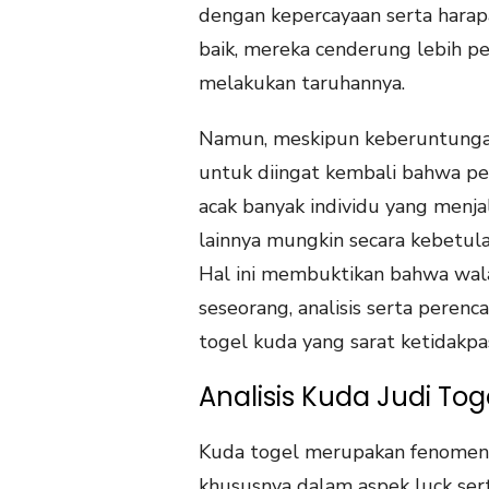
dengan kepercayaan serta harap
baik, mereka cenderung lebih pe
melakukan taruhannya.
Namun, meskipun keberuntungan
untuk diingat kembali bahwa pe
acak banyak individu yang menja
lainnya mungkin secara kebetula
Hal ini membuktikan bahwa wal
seseorang, analisis serta pere
togel kuda yang sarat ketidakpas
Analisis Kuda Judi Tog
Kuda togel merupakan fenomena 
khususnya dalam aspek luck se