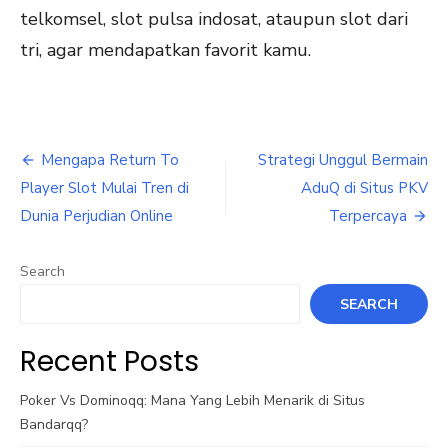
telkomsel, slot pulsa indosat, ataupun slot dari
tri, agar mendapatkan favorit kamu.
Post
Mengapa Return To
Strategi Unggul Bermain
navigation
Player Slot Mulai Tren di
AduQ di Situs PKV
Dunia Perjudian Online
Terpercaya
Search
SEARCH
Recent Posts
Poker Vs Dominoqq: Mana Yang Lebih Menarik di Situs
Bandarqq?