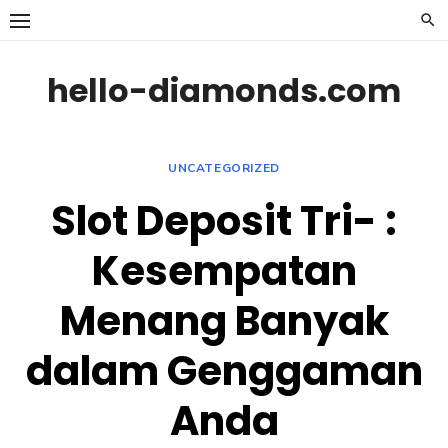
Skip
to
content
hello-diamonds.com
UNCATEGORIZED
Slot Deposit Tri- :
Kesempatan
Menang Banyak
dalam Genggaman
Anda