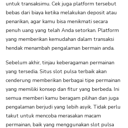
untuk transaksimu. Cek juga platform tersebut
bebas dari biaya ketika melakukan deposit atau
penarikan, agar kamu bisa menikmati secara
penuh uang yang telah Anda setorkan. Platform
yang memberikan kemudahan dalam transaksi
hendak menambah pengalaman bermain anda.
Sebelum akhir, tinjau keberagaman permainan
yang tersedia. Situs slot pulsa terbaik akan
cenderung memberikan berbagai tipe permainan
yang memiliki konsep dan fitur yang berbeda. Ini
semua memberi kamu beragam pilihan dan juga
pengalaman berjudi yang lebih asyik. Tidak perlu
takut untuk mencoba merasakan macam
permainan, baik yang menggunakan slot pulsa