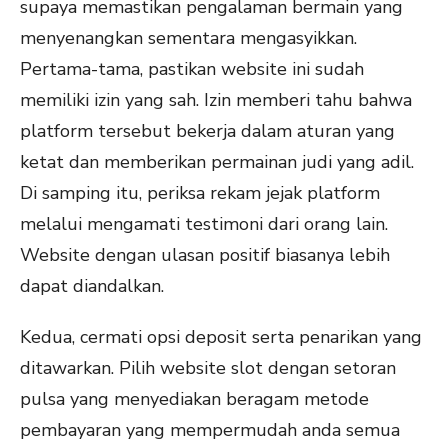
supaya memastikan pengalaman bermain yang
menyenangkan sementara mengasyikkan.
Pertama-tama, pastikan website ini sudah
memiliki izin yang sah. Izin memberi tahu bahwa
platform tersebut bekerja dalam aturan yang
ketat dan memberikan permainan judi yang adil.
Di samping itu, periksa rekam jejak platform
melalui mengamati testimoni dari orang lain.
Website dengan ulasan positif biasanya lebih
dapat diandalkan.
Kedua, cermati opsi deposit serta penarikan yang
ditawarkan. Pilih website slot dengan setoran
pulsa yang menyediakan beragam metode
pembayaran yang mempermudah anda semua