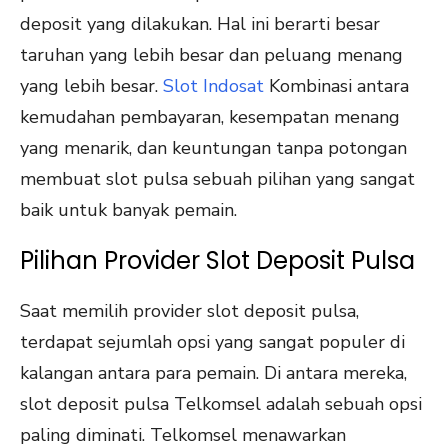
deposit yang dilakukan. Hal ini berarti besar
taruhan yang lebih besar dan peluang menang
yang lebih besar.
Slot Indosat
Kombinasi antara
kemudahan pembayaran, kesempatan menang
yang menarik, dan keuntungan tanpa potongan
membuat slot pulsa sebuah pilihan yang sangat
baik untuk banyak pemain.
Pilihan Provider Slot Deposit Pulsa
Saat memilih provider slot deposit pulsa,
terdapat sejumlah opsi yang sangat populer di
kalangan antara para pemain. Di antara mereka,
slot deposit pulsa Telkomsel adalah sebuah opsi
paling diminati. Telkomsel menawarkan