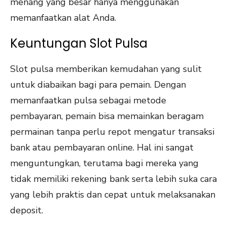
menang yang besar hanya menggunakan
memanfaatkan alat Anda.
Keuntungan Slot Pulsa
Slot pulsa memberikan kemudahan yang sulit
untuk diabaikan bagi para pemain. Dengan
memanfaatkan pulsa sebagai metode
pembayaran, pemain bisa memainkan beragam
permainan tanpa perlu repot mengatur transaksi
bank atau pembayaran online. Hal ini sangat
menguntungkan, terutama bagi mereka yang
tidak memiliki rekening bank serta lebih suka cara
yang lebih praktis dan cepat untuk melaksanakan
deposit.