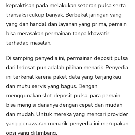
kepraktisan pada melakukan setoran pulsa serta
transaksi cukup banyak. Berbekal jaringan yang
yang dan handal dan layanan yang prima, pemain
bisa merasakan permainan tanpa khawatir
terhadap masalah.
Di samping penyedia ini, permainan deposit pulsa
dari Indosat pun adalah pilihan menarik. Penyedia
ini terkenal karena paket data yang terjangkau
dan mutu servis yang bagus. Dengan
menggunakan slot deposit pulsa, para pemain
bisa mengisi dananya dengan cepat dan mudah
dan mudah. Untuk mereka yang mencari provider
yang penawaran menarik, penyedia ini merupakan
opsi yang ditimbang.