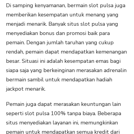
Di samping kenyamanan, bermain slot pulsa juga
memberikan kesempatan untuk menang yang
menjadi menarik. Banyak situs slot pulsa yang
menyediakan bonus dan promosi baik para
pemain. Dengan jumlah taruhan yang cukup
rendah, pemain dapat mendapatkan kemenangan
besar. Situasi ini adalah kesempatan emas bagi
siapa saja yang berkeinginan merasakan adrenalin
bermain sambil untuk mendapatkan hadiah
jackpot menarik.
Pemain juga dapat merasakan keuntungan lain
seperti slot pulsa 100% tanpa biaya. Beberapa
situs menyediakan layanan ini, memungkinkan
pemain untuk mendapatkan semua kredit dari