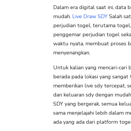
Dalam era digital saat ini, data 
mudah.
Live Draw SDY
Salah sat
perjudian togel, terutama toge
penggemar perjudian togel seka
waktu nyata, membuat proses be
menyenangkan.
Untuk kalian yang mencari-cari b
berada pada lokasi yang sangat
memberikan live sdy tercepat, 
dan keluaran sdy dengan mudah M
SDY yang bergerak, semua keluar
sama menjelajahi lebih dalam 
ada yang ada dari platform togel