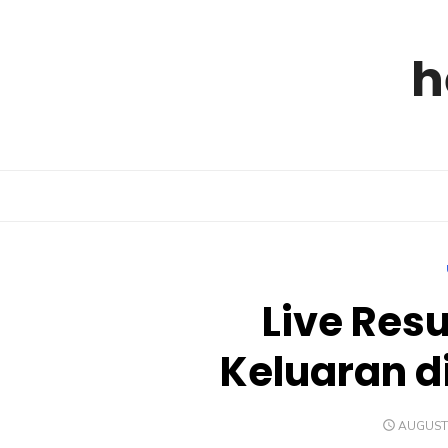
Skip
to
h
content
Live Resu
Keluaran d
POSTED
AUGUST 
ON