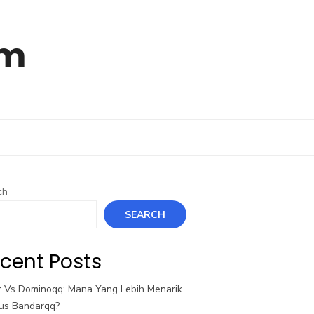
om
ch
SEARCH
cent Posts
r Vs Dominoqq: Mana Yang Lebih Menarik
tus Bandarqq?