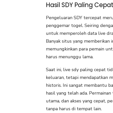
Hasil SDY Paling Cepa
Pengeluaran SDY tercepat merup
penggemar togel. Seiring denga
untuk memperoleh data live dr
Banyak situs yang memberikan in
memungkinkan para pemain untu
harus menunggu lama.
Saat ini, live sdy paling cepat 
keluaran, tetapi mendapatkan m
historis. Ini sangat membantu ba
hasil yang telah ada. Permainan t
utama, dan akses yang cepat, pe
tanpa harus di tempat lain.