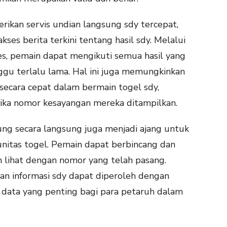
rikan servis undian langsung sdy tercepat,
s berita terkini tentang hasil sdy. Melalui
es, pemain dapat mengikuti semua hasil yang
u terlalu lama. Hal ini juga memungkinkan
ecara cepat dalam bermain togel sdy,
tika nomor kesayangan mereka ditampilkan.
ng secara langsung juga menjadi ajang untuk
unitas togel. Pemain dapat berbincang dan
 lihat dengan nomor yang telah pasang.
an informasi sdy dapat diperoleh dengan
data yang penting bagi para petaruh dalam