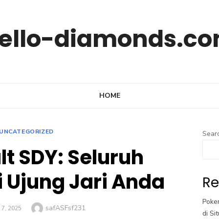
ello-diamonds.c
HOME
UNCATEGORIZED
Sear
lt SDY: Seluruh
i Ujung Jari Anda
Re
Poke
Author
safASFsf231
7, 2025
di Si