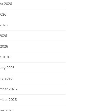
st 2026
2026
 2026
2026
 2026
h 2026
uary 2026
ary 2026
mber 2025
mber 2025
ber 2025