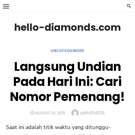
Skip
to
content
hello-diamonds.com
UNCATEGORIZED
Langsung Undian
Pada Hari Ini: Cari
Nomor Pemenang!
Author
safASFsf231
POSTED
AUGUST 16, 2025
ON
Saat ini adalah titik waktu yang ditunggu-