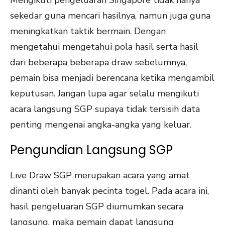
Mengikuti pengeluaran Singapore tidak hanya
sekedar guna mencari hasilnya, namun juga guna
meningkatkan taktik bermain. Dengan
mengetahui mengetahui pola hasil serta hasil
dari beberapa beberapa draw sebelumnya,
pemain bisa menjadi berencana ketika mengambil
keputusan. Jangan lupa agar selalu mengikuti
acara langsung SGP supaya tidak tersisih data
penting mengenai angka-angka yang keluar.
Pengundian Langsung SGP
Live Draw SGP merupakan acara yang amat
dinanti oleh banyak pecinta togel. Pada acara ini,
hasil pengeluaran SGP diumumkan secara
langsung, maka pemain dapat langsung