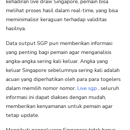
kehadiran live draw Singapore, pemain bisa
melihat proses hasil dalam real-time, yang bisa
meminimalisir keraguan terhadap validitas
hasilnya.
Data output SGP pun memberikan informasi
yang penting bagi pemain agar menganalisis
angka-angka sering kali keluar. Angka yang
keluar Singapore sebelumnya sering kali adalah
acuan yang diperhatikan oleh para para togelers
dalam memilih nomor nomor.
Live sgp
, seluruh
informasi ini dapat diakses dengan mudah,
memberikan kenyamanan untuk pemain agar
tetap update.