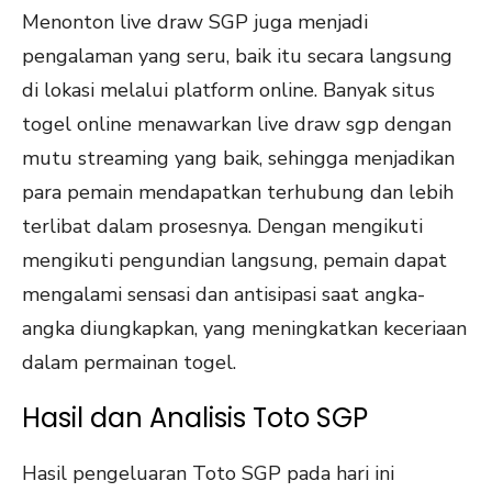
Menonton live draw SGP juga menjadi
pengalaman yang seru, baik itu secara langsung
di lokasi melalui platform online. Banyak situs
togel online menawarkan live draw sgp dengan
mutu streaming yang baik, sehingga menjadikan
para pemain mendapatkan terhubung dan lebih
terlibat dalam prosesnya. Dengan mengikuti
mengikuti pengundian langsung, pemain dapat
mengalami sensasi dan antisipasi saat angka-
angka diungkapkan, yang meningkatkan keceriaan
dalam permainan togel.
Hasil dan Analisis Toto SGP
Hasil pengeluaran Toto SGP pada hari ini