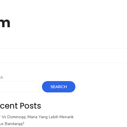
om
ch
SEARCH
cent Posts
r Vs Dominoqq: Mana Yang Lebih Menarik
tus Bandarqq?