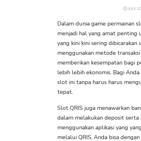
POSTE
JULY 20
ON
Dalam dunia game permainan sl
menjadi hal yang amat penting 
yang kini kini sering dibicarakan
menggunakan metode transaksi 
memberikan kesempatan bagi p
lebih lebih ekonomis. Bagi Anda
slot ini tanpa harus harus meng
tepat.
Slot QRIS juga menawarkan ban
dalam melakukan deposit serta
menggunakan aplikasi yang yan
melalui QRIS, Anda bisa dengan