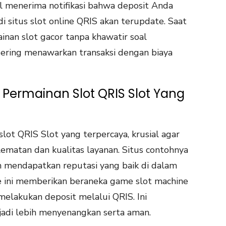
l menerima notifikasi bahwa deposit Anda
di situs slot online QRIS akan terupdate. Saat
inan slot gacor tanpa khawatir soal
sering menawarkan transaksi dengan biaya
Permainan Slot QRIS Slot Yang
lot QRIS Slot yang terpercaya, krusial agar
matan dan kualitas layanan. Situs contohnya
 mendapatkan reputasi yang baik di dalam
e ini memberikan beraneka game slot machine
elakukan deposit melalui QRIS. Ini
di lebih menyenangkan serta aman.