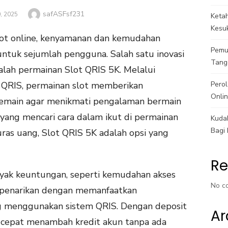
Author
safASFsf231
D
, 2025
Keta
Kesu
ot online, kenyamanan dan kemudahan
Pemu
untuk sejumlah pengguna. Salah satu inovasi
Tang
 ialah permainan Slot QRIS 5K. Melalui
QRIS, permainan slot memberikan
Pero
Onli
emain agar menikmati pengalaman bermain
 yang mencari cara dalam ikut di permainan
KudaP
Bagi
uras uang, Slot QRIS 5K adalah opsi yang
R
yak keuntungan, seperti kemudahan akses
No c
 penarikan dengan memanfaatkan
g menggunakan sistem QRIS. Dengan deposit
Ar
 cepat menambah kredit akun tanpa ada