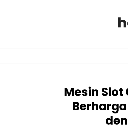
Skip
to
h
content
Mesin Slot
Berharga
den