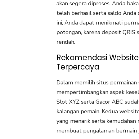
akan segera diproses. Anda baka
telah berhasil serta saldo Anda 
ini, Anda dapat menikmati perma
potongan, karena deposit QRIS 
rendah.
Rekomendasi Website 
Terpercaya
Dalam memilih situs permainan s
mempertimbangkan aspek kesele
Slot XYZ serta Gacor ABC sudah
kalangan pemain. Kedua websit
yang menarik serta kemudahan m
membuat pengalaman bermain ja