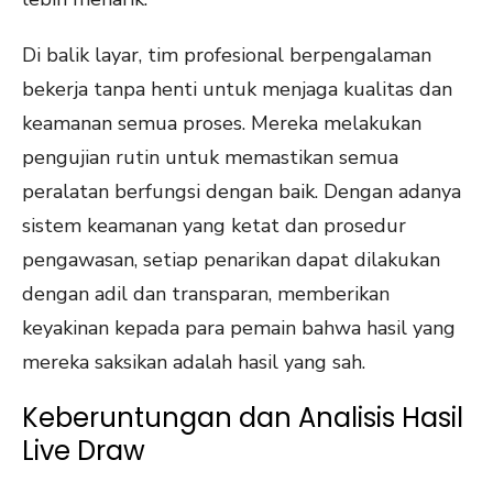
Di balik layar, tim profesional berpengalaman
bekerja tanpa henti untuk menjaga kualitas dan
keamanan semua proses. Mereka melakukan
pengujian rutin untuk memastikan semua
peralatan berfungsi dengan baik. Dengan adanya
sistem keamanan yang ketat dan prosedur
pengawasan, setiap penarikan dapat dilakukan
dengan adil dan transparan, memberikan
keyakinan kepada para pemain bahwa hasil yang
mereka saksikan adalah hasil yang sah.
Keberuntungan dan Analisis Hasil
Live Draw