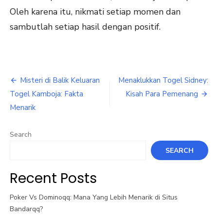
Oleh karena itu, nikmati setiap momen dan
sambutlah setiap hasil dengan positif.
Post
Misteri di Balik Keluaran
Menaklukkan Togel Sidney:
navigation
Togel Kamboja: Fakta
Kisah Para Pemenang
Menarik
Search
SEARCH
Recent Posts
Poker Vs Dominoqq: Mana Yang Lebih Menarik di Situs
Bandarqq?