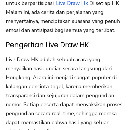
untuk berpartisipasi.
Live Draw Hk
Di setiap HK
Malam Ini, ada cerita dan perjalanan yang
menyertainya, menciptakan suasana yang penuh
emosi dan antisipasi bagi semua yang terlibat.
Pengertian Live Draw HK
Live Draw HK adalah sebuah acara yang
menyajikan hasil undian secara langsung dari
Hongkong. Acara ini menjadi sangat populer di
kalangan pencinta togel, karena memberikan
transparansi dan kejujuran dalam pengundian
nomor. Setiap peserta dapat menyaksikan proses
pengundian secara real-time, sehingga mereka
dapat memastikan bahwa hasil yang keluar