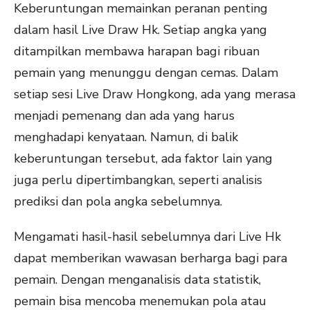
Keberuntungan memainkan peranan penting
dalam hasil Live Draw Hk. Setiap angka yang
ditampilkan membawa harapan bagi ribuan
pemain yang menunggu dengan cemas. Dalam
setiap sesi Live Draw Hongkong, ada yang merasa
menjadi pemenang dan ada yang harus
menghadapi kenyataan. Namun, di balik
keberuntungan tersebut, ada faktor lain yang
juga perlu dipertimbangkan, seperti analisis
prediksi dan pola angka sebelumnya.
Mengamati hasil-hasil sebelumnya dari Live Hk
dapat memberikan wawasan berharga bagi para
pemain. Dengan menganalisis data statistik,
pemain bisa mencoba menemukan pola atau