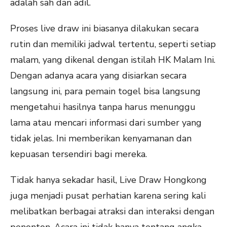
adalah sah dan adil.
Proses live draw ini biasanya dilakukan secara
rutin dan memiliki jadwal tertentu, seperti setiap
malam, yang dikenal dengan istilah HK Malam Ini.
Dengan adanya acara yang disiarkan secara
langsung ini, para pemain togel bisa langsung
mengetahui hasilnya tanpa harus menunggu
lama atau mencari informasi dari sumber yang
tidak jelas. Ini memberikan kenyamanan dan
kepuasan tersendiri bagi mereka.
Tidak hanya sekadar hasil, Live Draw Hongkong
juga menjadi pusat perhatian karena sering kali
melibatkan berbagai atraksi dan interaksi dengan