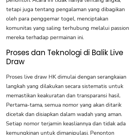
penonton. Acara ini tidak hanya tentang angka,
tetapi juga tentang pengalaman yang dibagikan
oleh para penggemar togel, menciptakan
komunitas yang saling terhubung melalui passion
mereka terhadap permainan ini.
Proses dan Teknologi di Balik Live
Draw
Proses live draw HK dimulai dengan serangkaian
langkah yang dilakukan secara sistematis untuk
memastikan keakuratan dan transparansi hasil.
Pertama-tama, semua nomor yang akan ditarik
dicetak dan disiapkan dalam wadah yang aman.
Setiap nomor terjamin keasliannya dan tidak ada
kemungkinan untuk dimanipulasi. Penonton