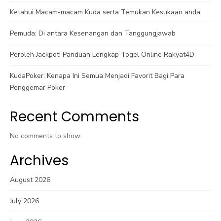
Ketahui Macam-macam Kuda serta Temukan Kesukaan anda
Pemuda: Di antara Kesenangan dan Tanggungjawab
Peroleh Jackpot! Panduan Lengkap Togel Online Rakyat4D
KudaPoker: Kenapa Ini Semua Menjadi Favorit Bagi Para
Penggemar Poker
Recent Comments
No comments to show.
Archives
August 2026
July 2026