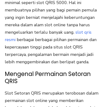
minimal seperti slot QRIS 5000. Hal ini
membuatnya pilihan yang bagi pemain pemula
yang ingin berniat menjelajahi keberuntungan
mereka dalam alam slot online tanpa harus
mengeluarkan terlalu banyak uang.
slot qris
resmi
berbagai berbagai pilihan permainan dan
kepercayaan tinggi pada situs slot QRIS
terpercaya, pengalaman bermain menjadi jadi
lebih menggembirakan dan berlipat ganda.
Mengenal Permainan Setoran
QRIS
Slot Setoran QRIS merupakan terobosan dalam
permainan slot online yang memberikan