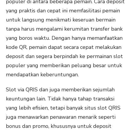
populer di antara beberapa pemain. Cara deposit
yang praktis dan cepat ini memfasilitasi pemain
untuk langsung menikmati keseruan bermain
tanpa harus mengalami kerumitan transfer bank
yang boros waktu. Dengan hanya memanfaatkan
kode QR, pemain dapat secara cepat melakukan
deposit dan segera berpindah ke permainan slot
populer yang memberikan peluang besar untuk
mendapatkan keberuntungan.
Slot via QRIS dan juga memberikan sejumlah
keuntungan lain. Tidak hanya tahap transaksi
yang lebih efisien, tetapi banyak situs slot QRIS
juga menawarkan penawaran menarik seperti
bonus dan promo, khususnya untuk deposit