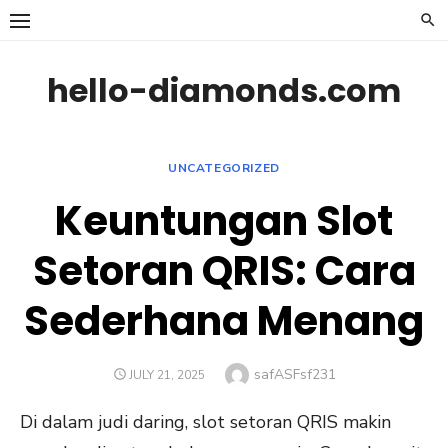
Skip
to
content
hello-diamonds.com
UNCATEGORIZED
Keuntungan Slot
Setoran QRIS: Cara
Sederhana Menang
Author
safASFsf231
POSTED
JULY 21, 2025
ON
Di dalam judi daring, slot setoran QRIS makin