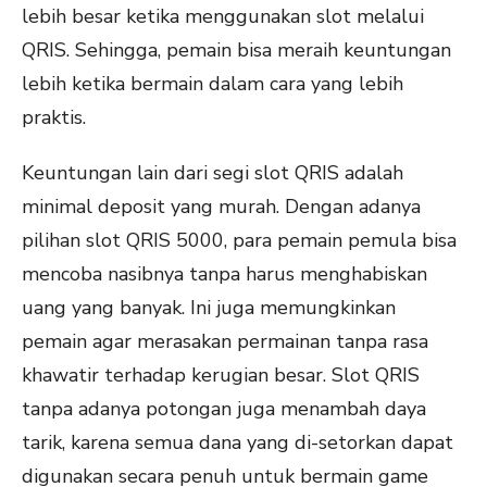
lebih besar ketika menggunakan slot melalui
QRIS. Sehingga, pemain bisa meraih keuntungan
lebih ketika bermain dalam cara yang lebih
praktis.
Keuntungan lain dari segi slot QRIS adalah
minimal deposit yang murah. Dengan adanya
pilihan slot QRIS 5000, para pemain pemula bisa
mencoba nasibnya tanpa harus menghabiskan
uang yang banyak. Ini juga memungkinkan
pemain agar merasakan permainan tanpa rasa
khawatir terhadap kerugian besar. Slot QRIS
tanpa adanya potongan juga menambah daya
tarik, karena semua dana yang di-setorkan dapat
digunakan secara penuh untuk bermain game