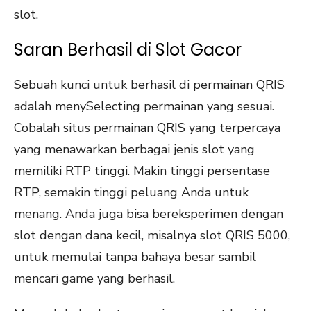
slot.
Saran Berhasil di Slot Gacor
Sebuah kunci untuk berhasil di permainan QRIS
adalah menySelecting permainan yang sesuai.
Cobalah situs permainan QRIS yang terpercaya
yang menawarkan berbagai jenis slot yang
memiliki RTP tinggi. Makin tinggi persentase
RTP, semakin tinggi peluang Anda untuk
menang. Anda juga bisa bereksperimen dengan
slot dengan dana kecil, misalnya slot QRIS 5000,
untuk memulai tanpa bahaya besar sambil
mencari game yang berhasil.