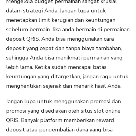
Mengelola budget permainan sangat krusial
dalam strategi Anda. Jangan lupa untuk
menetapkan limit kerugian dan keuntungan
sebelum bermain. Jika anda bermain di permainan
deposit QRIS, Anda bisa menggunakan cara
deposit yang cepat dan tanpa biaya tambahan,
sehingga Anda bisa menikmati permainan yang
lebih lama. Ketika sudah mencapai batas
keuntungan yang ditargetkan, jangan ragu untuk
menghentikan sejenak dan menarik hasil Anda.
Jangan lupa untuk menggunakan promosi dan
promosi yang disediakan oleh situs slot online
QRIS. Banyak platform memberikan reward
deposit atau pengembalian dana yang bisa