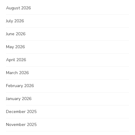
August 2026
July 2026
June 2026
May 2026
April 2026
March 2026
February 2026
January 2026
December 2025
November 2025