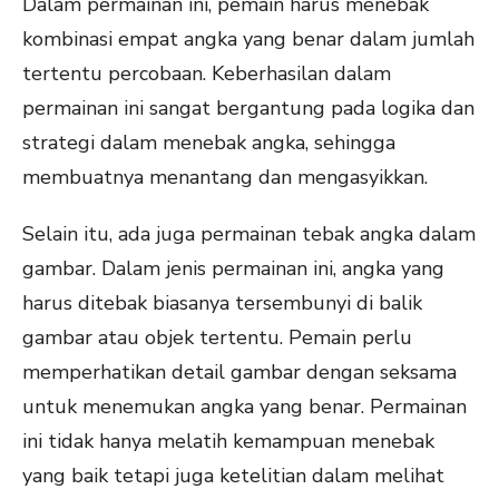
Dalam permainan ini, pemain harus menebak
kombinasi empat angka yang benar dalam jumlah
tertentu percobaan. Keberhasilan dalam
permainan ini sangat bergantung pada logika dan
strategi dalam menebak angka, sehingga
membuatnya menantang dan mengasyikkan.
Selain itu, ada juga permainan tebak angka dalam
gambar. Dalam jenis permainan ini, angka yang
harus ditebak biasanya tersembunyi di balik
gambar atau objek tertentu. Pemain perlu
memperhatikan detail gambar dengan seksama
untuk menemukan angka yang benar. Permainan
ini tidak hanya melatih kemampuan menebak
yang baik tetapi juga ketelitian dalam melihat