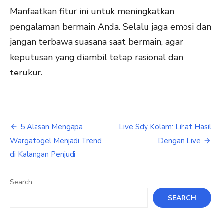
Manfaatkan fitur ini untuk meningkatkan
pengalaman bermain Anda. Selalu jaga emosi dan
jangan terbawa suasana saat bermain, agar
keputusan yang diambil tetap rasional dan
terukur.
Post
5 Alasan Mengapa
Live Sdy Kolam: Lihat Hasil
navigation
Wargatogel Menjadi Trend
Dengan Live
di Kalangan Penjudi
Search
SEARCH