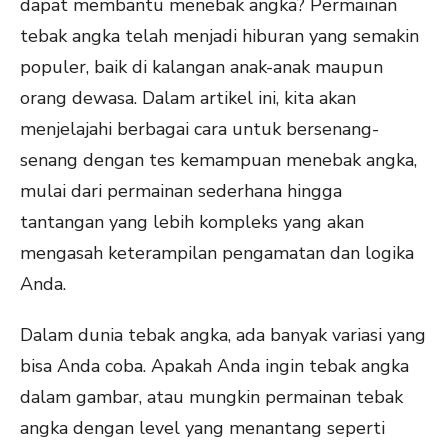
dapat membantu menebak angka? Permainan
tebak angka telah menjadi hiburan yang semakin
populer, baik di kalangan anak-anak maupun
orang dewasa. Dalam artikel ini, kita akan
menjelajahi berbagai cara untuk bersenang-
senang dengan tes kemampuan menebak angka,
mulai dari permainan sederhana hingga
tantangan yang lebih kompleks yang akan
mengasah keterampilan pengamatan dan logika
Anda.
Dalam dunia tebak angka, ada banyak variasi yang
bisa Anda coba. Apakah Anda ingin tebak angka
dalam gambar, atau mungkin permainan tebak
angka dengan level yang menantang seperti