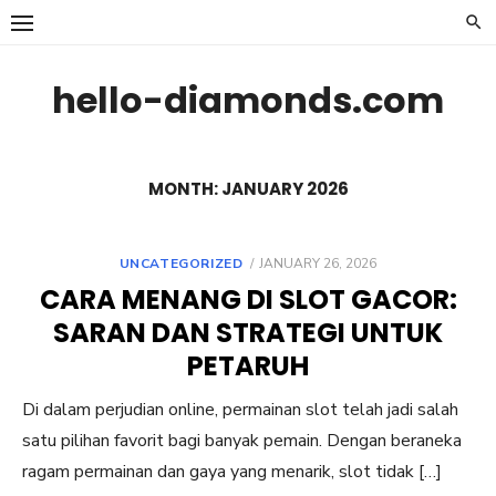
Skip
to
content
hello-diamonds.com
MONTH:
JANUARY 2026
POSTED
UNCATEGORIZED
JANUARY 26, 2026
ON
CARA MENANG DI SLOT GACOR:
SARAN DAN STRATEGI UNTUK
PETARUH
Di dalam perjudian online, permainan slot telah jadi salah
satu pilihan favorit bagi banyak pemain. Dengan beraneka
ragam permainan dan gaya yang menarik, slot tidak […]