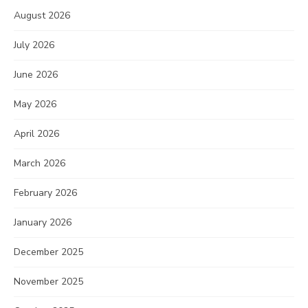
August 2026
July 2026
June 2026
May 2026
April 2026
March 2026
February 2026
January 2026
December 2025
November 2025