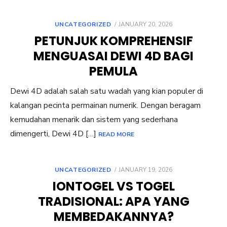
POSTED
UNCATEGORIZED
JANUARY 20, 2026
ON
PETUNJUK KOMPREHENSIF
MENGUASAI DEWI 4D BAGI
PEMULA
Dewi 4D adalah salah satu wadah yang kian populer di
kalangan pecinta permainan numerik. Dengan beragam
kemudahan menarik dan sistem yang sederhana
dimengerti, Dewi 4D […]
READ MORE
POSTED
UNCATEGORIZED
JANUARY 19, 2026
ON
IONTOGEL VS TOGEL
TRADISIONAL: APA YANG
MEMBEDAKANNYA?