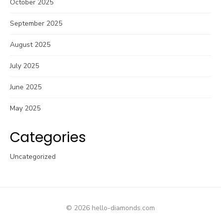
October 2025
September 2025
August 2025
July 2025
June 2025
May 2025
Categories
Uncategorized
© 2026 hello-diamonds.com